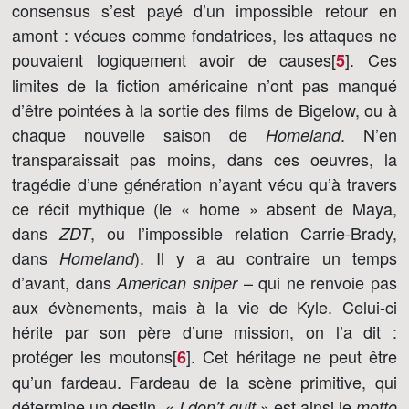
consensus s’est payé d’un impossible retour en
amont : vécues comme fondatrices, les attaques ne
pouvaient logiquement avoir de causes[
]
. Ces
5
limites de la fiction américaine n’ont pas manqué
d’être pointées à la sortie des films de Bigelow, ou à
chaque nouvelle saison de
. N’en
Homeland
transparaissait pas moins, dans ces oeuvres, la
tragédie d’une génération n’ayant vécu qu’à travers
ce récit mythique (le « home » absent de Maya,
dans
, ou l’impossible relation Carrie-Brady,
ZDT
dans
). Il y a au contraire un temps
Homeland
d’avant, dans
– qui ne renvoie pas
American sniper
aux évènements, mais à la vie de Kyle. Celui-ci
hérite par son père d’une mission, on l’a dit :
protéger les moutons[
]
. Cet héritage ne peut être
6
qu’un fardeau. Fardeau de la scène primitive, qui
détermine un destin. «
» est ainsi le
I don’t quit
motto