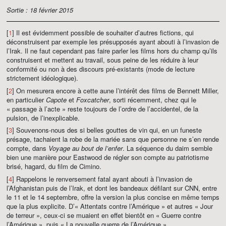
Sortie : 18 février 2015
[
1
] Il est évidemment possible de souhaiter d’autres fictions, qui
déconstruisent par exemple les présupposés ayant abouti à l’invasion de
l’Irak. Il ne faut cependant pas faire parler les films hors du champ qu’ils
construisent et mettent au travail, sous peine de les réduire à leur
conformité ou non à des discours pré-existants (mode de lecture
strictement idéologique).
[
2
] On mesurera encore à cette aune l’intérêt des films de Bennett Miller,
en particulier
Capote
et
Foxcatcher
, sorti récemment, chez qui le
« passage à l’acte » reste toujours de l’ordre de l’accidentel, de la
pulsion, de l’inexplicable.
[
3
] Souvenons-nous des si belles gouttes de vin qui, en un funeste
présage, tachaient la robe de la mariée sans que personne ne s’en rende
compte, dans
Voyage au bout de l’enfer
. La séquence du daim semble
bien une manière pour Eastwood de régler son compte au patriotisme
brisé, hagard, du film de Cimino.
[
4
] Rappelons le renversement fatal ayant abouti à l’invasion de
l’Afghanistan puis de l’Irak, et dont les bandeaux défilant sur CNN, entre
le 11 et le 14 septembre, offre la version la plus concise en même temps
que la plus explicite. D’« Attentats contre l’Amérique » et autres « Jour
de terreur », ceux-ci se muaient en effet bientôt en « Guerre contre
l’Amérique », puis « La nouvelle guerre de l’Amérique ».