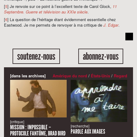
[
5
] Je renvoie sur ce point à l’excellent texte de Carol Glock,
11
Septembre. Guerre et télévision au XXIe siècle
.
[
6
] La question de l’héritage étant évidemment essentielle chez
Eastwood. Je me permets de renvoyer à ma critique de
J. Edgar
.
soutenez-nous
abonnez-vous
[dans les archives]
Amérique du nord
/
États-Unis
/
Regard
[critique]
MISSION : IMPOSSIBLE –
[recherche]
PAROLE AUX IMAGES
PROTOCOLE FANTÔME, BRAD BIRD