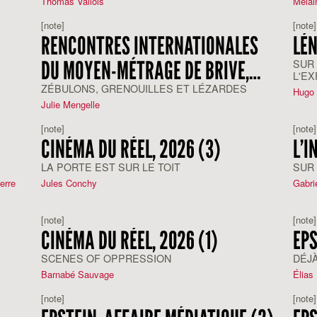
Thomas Vallois
Melai
[note]
[note]
RENCONTRES INTERNATIONALES
LÉN
DU MOYEN-MÉTRAGE DE BRIVE,
SUR 
L'E
2026
L'HO
ZÉBULONS, GRENOUILLES ET LÉZARDES
Hugo 
Julie Mengelle
[note]
[note]
CINÉMA DU RÉEL, 2026 (3)
L’I
LA PORTE EST SUR LE TOIT
SUR 
erre
Jules Conchy
Gabri
[note]
[note]
CINÉMA DU RÉEL, 2026 (1)
EPS
SCENES OF OPPRESSION
DÉJÀ
Barnabé Sauvage
Élias
[note]
[note]