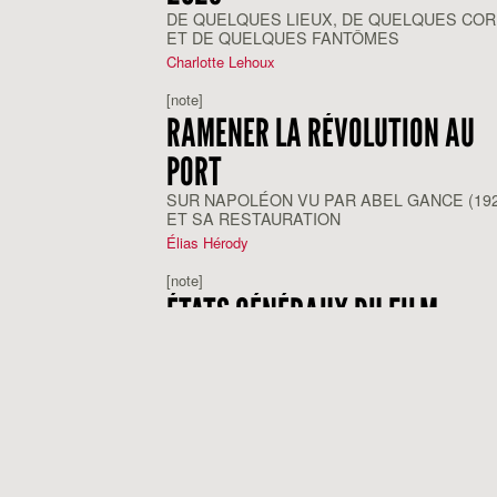
DE QUELQUES LIEUX, DE QUELQUES CO
ET DE QUELQUES FANTÔMES
Charlotte Lehoux
[note]
RAMENER LA RÉVOLUTION AU
PORT
SUR NAPOLÉON VU PAR ABEL GANCE (192
ET SA RESTAURATION
Élias Hérody
[note]
ÉTATS GÉNÉRAUX DU FILM
DOCUMENTAIRE DE LUSSAS, 20
PROGRAMMER EN TEMPS DE GÉNOCIDE,
MONTER CONTRE L’OUBLI
Coline Rousteau
,
Jérémie Le Hénaff
[note]
FESTIVAL LA ROCHELLE CINÉMA