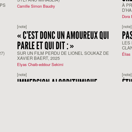
RPS
À PR
Camille Simon Baudry
D’HA
Dora 
[note]
[note]
« C’EST DONC UN AMOUREUX QUI
PA
PARLE ET QUI DIT : »
LES
CLAN
BATA
7)
SUR UN FILM PERDU DE LIONEL SOUKAZ DE
Élias
XAVIER BAERT, 2025
Elyas Chaib-eddour Sekimi
[note]
[note]
IMMERSION ALGORITHMIQUE
ÉTH
25
À PROPOS DE "AGGRO DR1FT" ET "BABY
RADU
INVASION" D'HARMONY KORINE
L’IN
François Goglin
Charl
[note]
[note]
,
DEPUIS NULLE PART
AM