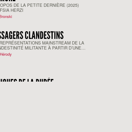
OPOS DE LA PETITE DERNIÈRE (2025)
FSIA HERZI
Bronski
SSAGERS CLANDESTINS
 REPRÉSENTATIONS MAINSTREAM DE LA
DESTINITÉ MILITANTE À PARTIR D’UNE
ILLE APRÈS L’AUTRE
 Hérody
IQUES DE LA DURÉE
 JUDE À THE FILM GALLERY, ENTRE
DIFFÉRENCE ET LA RESPONSABILITÉ
ie Hewison
OURS MATÉRIELLES