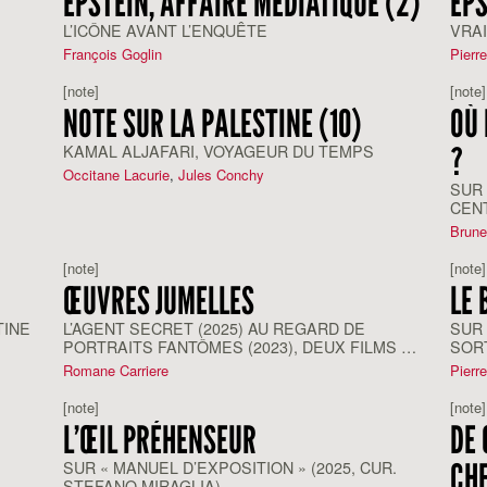
EPSTEIN, AFFAIRE MÉDIATIQUE (2)
EPS
L’ICÔNE AVANT L’ENQUÊTE
VRAI
François Goglin
Pierr
[note]
[note]
NOTE SUR LA PALESTINE (10)
OÙ 
?
KAMAL ALJAFARI, VOYAGEUR DU TEMPS
Occitane Lacurie
,
Jules Conchy
SUR
CEN
Brune
[note]
[note]
ŒUVRES JUMELLES
LE 
TINE
L’AGENT SECRET (2025) AU REGARD DE
SUR
PORTRAITS FANTÔMES (2023), DEUX FILMS DE
SORT
KLEBER MENDONÇA FILHO
Romane Carriere
Pierr
[note]
[note]
L’ŒIL PRÉHENSEUR
DE 
CH
SUR « MANUEL D’EXPOSITION » (2025, CUR.
STEFANO MIRAGLIA)