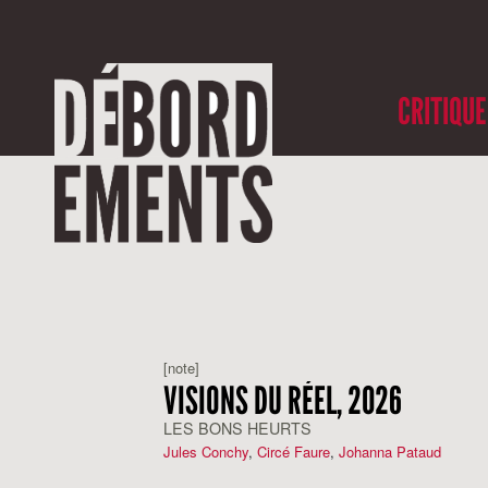
CRITIQUE
[note]
VISIONS DU RÉEL, 2026
LES BONS HEURTS
Jules Conchy
,
Circé Faure
,
Johanna Pataud