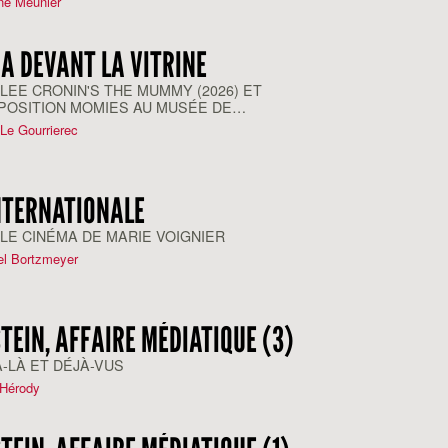
ne Meunier
A DEVANT LA VITRINE
LEE CRONIN'S THE MUMMY (2026) ET
XPOSITION MOMIES AU MUSÉE DE
MME (2025-2026)
Le Gourrierec
NTERNATIONALE
LE CINÉMA DE MARIE VOIGNIER
el Bortzmeyer
TEIN, AFFAIRE MÉDIATIQUE (3)
-LÀ ET DÉJÀ-VUS
 Hérody