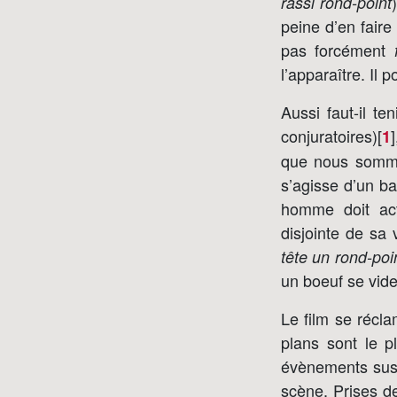
rassi rond-point
peine d’en faire 
pas forcément
l’apparaître. Il 
Aussi faut-il t
conjuratoires)[
]
1
que nous sommes
s’agisse d’un ba
homme doit acti
disjointe de sa 
tête un rond-poi
un boeuf se vid
Le film se récl
plans sont le p
évènements susc
scène. Prises d