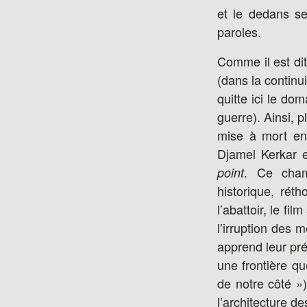
et le dedans ser
paroles.
Comme il est dit 
(dans la continu
quitte ici le d
guerre). Ainsi, 
mise à mort ent
Djamel Kerkar e
. Ce cham
point
historique, rét
l’abattoir, le f
l’irruption des 
apprend leur pré
une frontière qu
de notre côté »)
l’architecture de