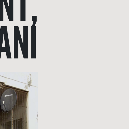
NT,
ANI