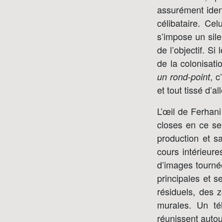
assurément iden
célibataire. Cel
s’impose un sile
de l’objectif. Si
de la colonisati
, c
un rond-point
et tout tissé d’a
L’œil de Ferhani
closes en ce sen
production et s
cours intérieur
d’images tourné
principales et 
résiduels, des 
murales. Un té
réunissent autou