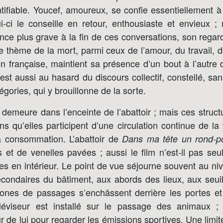
tifiable. Youcef, amoureux, se confie essentiellement à
ui-ci le conseille en retour, enthousiaste et envieux 
nce plus grave à la fin de ces conversations, son rega
 le thème de la mort, parmi ceux de l’amour, du travail, d
on française, maintient sa présence d’un bout à l’autre
’est aussi au hasard du discours collectif, constellé, s
llégories, qui y brouillonne de la sorte.
 demeure dans l’enceinte de l’abattoir ; mais ces struc
s qu’elles participent d’une circulation continue de la
a consommation. L’abattoir de
Dans ma tête un rond-po
es et de venelles pavées ; aussi le film n’est-il pas s
es en intérieur. Le point de vue séjourne souvent au ni
secondaires du bâtiment, aux abords des lieux, aux seui
zones de passages s’enchâssent derrière les portes e
léviseur est installé sur le passage des animaux ; 
r de lui pour regarder les émissions sportives. Une limit