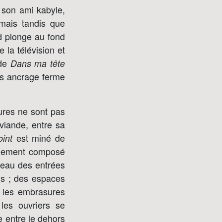
 son ami kabyle,
; mais tandis que
rd plonge au fond
e la télévision et
 de
Dans ma tête
ans ancrage ferme
tures ne sont pas
 viande, entre sa
est miné de
int
eulement composé
veau des entrées
ls ; des espaces
t les embrasures
les ouvriers se
e entre le dehors