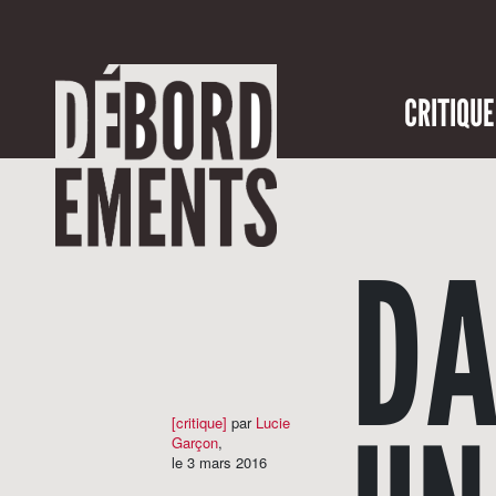
CRITIQUE
DA
[critique]
par
Lucie
Garçon
,
le 3 mars 2016