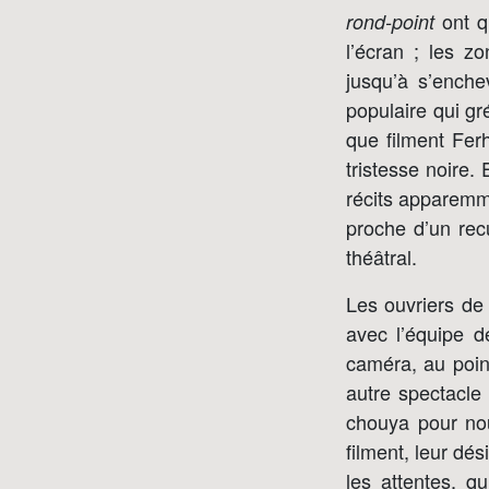
ont q
rond-point
l’écran ; les z
jusqu’à s’ench
populaire qui gr
que filment Ferh
tristesse noire.
récits apparemme
proche d’un re
théâtral.
Les ouvriers de 
avec l’équipe d
caméra, au poin
autre spectacle
chouya pour nou
filment, leur dé
les attentes, q