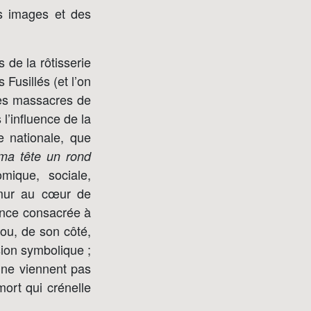
des images et des
s de la rôtisserie
Fusillés (et l’on
des massacres de
l’influence de la
e nationale, que
ma tête un rond
ique, sociale,
e mur au cœur de
uence consacrée à
mou, de son côté,
sion symbolique ;
l ne viennent pas
mort qui crénelle