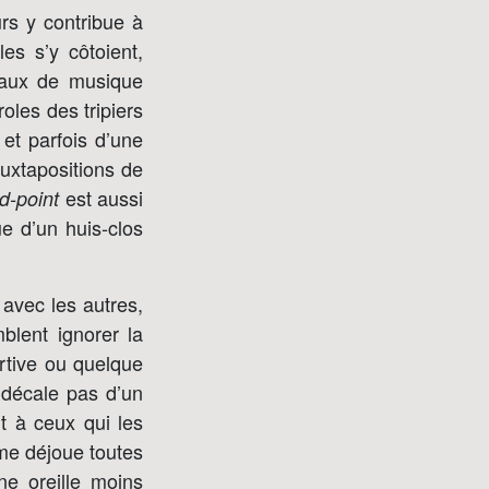
rs y contribue à
es s’y côtoient,
eaux de musique
oles des tripiers
 et parfois d’une
juxtapositions de
est aussi
d-point
ue d’un huis-clos
 avec les autres,
blent ignorer la
rtive ou quelque
 décale pas d’un
t à ceux qui les
mme déjoue toutes
ne oreille moins