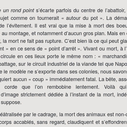
s’écarte parfois du centre de l’abattoir,
 un rond point
sujet comme on tournerait « autour du pot ». La déma
de l’évitement. Il est vrai que la mise à mort des boeuf
 au montage, et notamment d’aucun gros plan. Mais en
, la mort ne fait pas rupture. C’est bien là ce qui peut gla
int » en ce sens de « point d’arrêt ». Vivant ou mort, à
ui circule en ces lieux porte le même nom : « marchandi
battage, sur le circuit industriel de la viande tel que Nap
e le modèle ne s’exporte dans ses colonies, nous savon
requiert aucun « coup » immédiatement fatal. La bête, a
 corde que l’on rembobine lentement. Voilà qui
d’image strictement dédiée à l’instant de la mort, i
e suppose.
éâtralisée par le cadrage, la mort des animaux est non-
orps accablés, sans regard, claudiquent et s’effondre