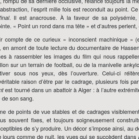
), rompu de sa dernière occlusive, relance toujours la m
abstraction, l’esprit mille fois est reconduit au point. C
. Il est anacrouse. À la faveur de sa polysémie,
final
pointe. « Point un rond dans ma tête » et d’autres perlent, 
enir compte de ce curieux « inconscient machinique » (
, en amont de toute lecture du documentaire de Hassen 
 à rassembler les images du film qui nous rappellent 
llon sur un terrain de football, ou de la manivelle anky
ver sous nos yeux, dès l’ouverture. Celui-ci réitère 
véritable raison d’être par le cadrage, plusieurs fois pa
est tourné dans un abattoir à Alger : à l’autre extrémit
nt
e de son sang.
ame de points de vue stables et de cadrages visibleme
lus souvent fixes, et toujours soigneusement constru
eptibles de s’y produire. Un décor s’impose ainsi, au 
e jours comme de nuit, les vues qui se succèdent dans