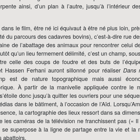
pente ainsi, d’un plan à l’autre, jusqu’à l’intérieur 
dans le film, être né ici équivaut à être né plus loin, prè
ité du parcours des cadavres bovins), c’est-à-dire rue des 
omaine de l’abattage des animaux pour rencontrer celui 
plutôt qu’un lieu fermement délimité, c’est un champ, sous 
re celle des coups de foudre et des buts de l’équip
t Hassen Ferhani auront sillonné pour réaliser
Dans 
p est de nature topographique mais aussi économ
horique. À partir de la manivelle appliquée contre l
ilm s’étoile donc jusqu’à quitter les ouvriers pour une séq
médias dans le bâtiment, à l’occasion de l’Aïd. Lorsqu’A
sence, la cartographie des lieux ressort dans sa dimen
e les caméras de la télévision ne franchissent pas (« I
 se superpose à la ligne de partage entre la vie et la 
s abattoirs.