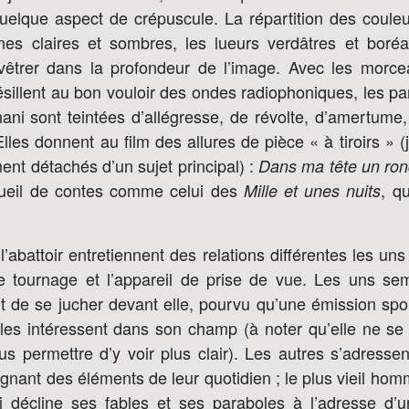
uelque aspect de crépuscule. La répartition des couleu
ones claires et sombres, les lueurs verdâtres et boréal
evêtrer dans la profondeur de l’image. Avec les morc
ésillent au bon vouloir des ondes radiophoniques, les par
ani sont teintées d’allégresse, de révolte, d’amertume,
 Elles donnent au film des allures de pièce « à tiroirs » (
nt détachés d’un sujet principal) :
Dans ma tête un ron
cueil de contes comme celui des
, q
Mille et unes nuits
l’abattoir entretiennent des relations différentes les uns
e tournage et l’appareil de prise de vue. Les uns sem
t de se jucher devant elle, pourvu qu’une émission spo
 les intéressent dans son champ (à noter qu’elle ne se
s permettre d’y voir plus clair). Les autres s’adressen
signant des éléments de leur quotidien ; le plus vieil ho
ui décline ses fables et ses paraboles à l’adresse d’u