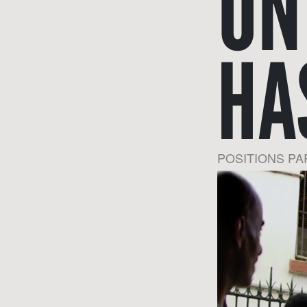
UN
HA
POSITIONS P