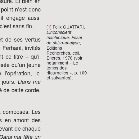
esure. Et bien en
e point n’est donc
 il engage aussi
c’est sans fin.
[
] Felix GUATTARI,
1
L’inconscient
machinique. Essai
et de ses vertus
,
de shizo-analyse
Ferhani, invités
Editions
Recherches, coll.
ce titre – qu’il
Encres, 1978 (voir
notamment « Le
losée qu’un jeune
temps des
l’opération, ici
ritournelles », p. 109
et suivantes).
r jours.
Dans ma
é de cette corde,
nt composés. Les
its en amont des
devant de chaque
Dans ma tête un