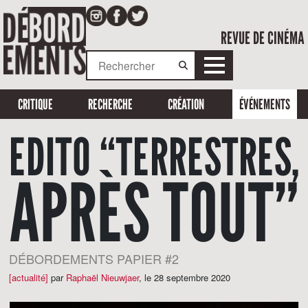
REVUE DE CINÉMA
CRITIQUE
RECHERCHE
CRÉATION
ÉVÉNEMENTS
EDITO “TERRESTRES,
APRÈS TOUT”
DÉBORDEMENTS PAPIER #2
[actualité]
par
Raphaël Nieuwjaer
,
le 28 septembre 2020