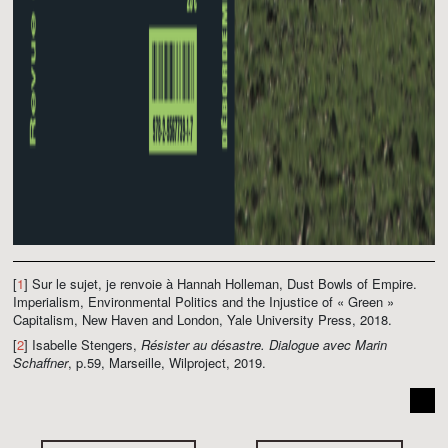
[
1
] Sur le sujet, je renvoie à Hannah Holleman, Dust Bowls of Empire.
Imperialism, Environmental Politics and the Injustice of « Green »
Capitalism, New Haven and London, Yale University Press, 2018.
[
2
] Isabelle Stengers,
Résister au désastre. Dialogue avec Marin
Schaffner
, p.59, Marseille, Wilproject, 2019.