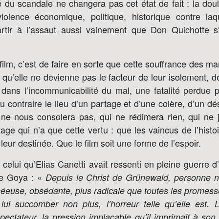
 du scandale ne changera pas cet état de fait : la dou
iolence économique, politique, historique contre la
artir à l’assaut aussi vainement que Don Quichotte 
ilm, c’est de faire en sorte que cette souffrance des m
, qu’elle ne devienne pas le facteur de leur isolement, d
ans l’incommunicabilité du mal, une fatalité perdue 
au contraire le lieu d’un partage et d’une colère, d’un dés
ne nous consolera pas, qui ne rédimera rien, qui ne j
age qui n’a que cette vertu : que les vaincus de l’histo
e leur destinée. Que le film soit une forme de l’espoir.
t celui qu’Elias Canetti avait ressenti en pleine guerre
e Goya : «
Depuis le Christ de Grünewald, personne n
éeuse, obsédante, plus radicale que toutes les promess
 lui succomber non plus, l’horreur telle qu’elle est. 
spectateur, la pression implacable qu’il imprimait à son