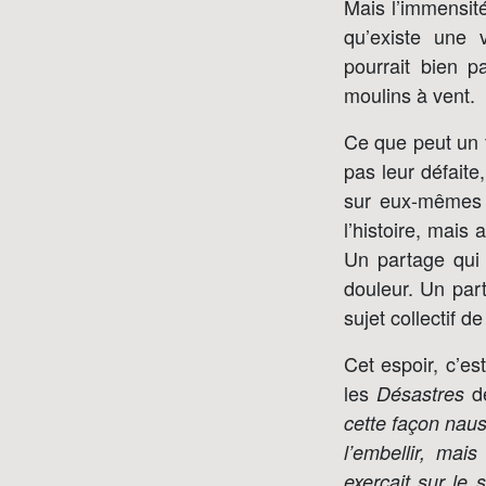
Mais l’immensité
qu’existe une v
pourrait bien p
moulins à vent.
Ce que peut un f
pas leur défaite
sur eux-mêmes d
l’histoire, mais 
Un partage qui 
douleur. Un part
sujet collectif d
Cet espoir, c’es
les
d
Désastres
cette façon naus
l’embellir, mais
exerçait sur le 