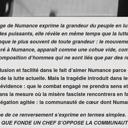
age de Numance exprime la grandeur du peuple en lut
des puissants, elle révèle en même temps q
ue la lut
que le plus souvent de toute grandeur : le mouvemen
paré à Numance, apparaît comme une cohue vide, co
omposition d’hommes qui ne sont liés que par des re
illusion et facilité dans le fait d’aimer Numance parce
de la lutte actuelle. Mais la tragédie introduit dans 
 évidence : que le combat engagé ne prendra sens e
ans la mesure où la misère fasciste rencontrera en fa
égation agitée : la communauté de cœur dont Numan
pe de ce renversement s’exprime en termes simples.
 QUE FONDE UN CHEF S’OPPOSE LA COMMUNAUT