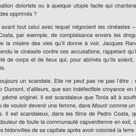
ation doloriste ou à quelque utopie facile qui chantera
des opprimés ?
 avant tout celui avec lequel négocient les cinéastes 
osta, par exemple, de complaisance envers les drogué
 de la misère des vies qu’il donne à voir. Jacques Ran
endu le cinéaste contre ces accusations, rappelant qu’il
té de corps et de lieux qui, pour abîmés qu’ils soient,
és.
oujours un scandale. Elle ne peut pas ne pas l’être : c
Dumont, d’ailleurs, que son indéfectible croyance en la
péché originel. Il est scandaleux que Tonia ait à souffr
au de vouloir devenir une femme, dans
Mourir comme u
. Il est scandaleux, dans les films de Pedro Costa, q
a douleur de toute la communauté capverdienne en exil, 
s bidonvilles de sa capitale après avoir colonisé la terre