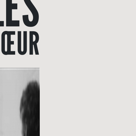
LES
CŒUR