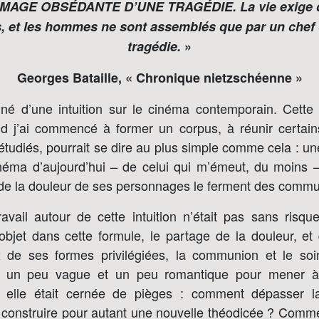
’IMAGE OBSÉDANTE D’UNE TRAGÉDIE. La vie exige
, et les hommes ne sont assemblés que par un chef 
tragédie.
»
Georges Bataille, « Chronique nietzschéenne »
 né d’une intuition sur le cinéma contemporain. Cette i
d j’ai commencé à former un corpus, à réunir certain
 étudiés, pourrait se dire au plus simple comme cela : u
néma d’aujourd’hui – de celui qui m’émeut, du moins 
e de la douleur de ses personnages le ferment des commu
ravail autour de cette intuition n’était pas sans risqu
jet dans cette formule, le partage de la douleur, et 
 de ses formes privilégiées, la communion et le soin,
re un peu vague et un peu romantique pour mener à 
Et elle était cernée de pièges : comment dépasser la
 construire pour autant une nouvelle théodicée ? Comm