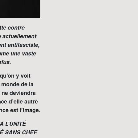
te contre
te actuellement
t antifasciste,
mme une vaste
fus.
 qu’on y voit
le monde de la
t ne deviendra
ce d’elle autre
ce est l’image.
 À L’UNITÉ
É SANS CHEF