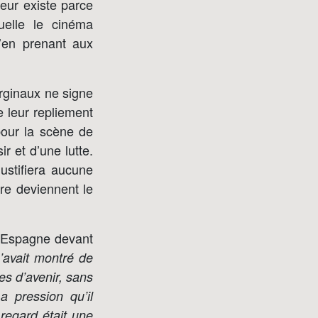
leur existe parce
quelle le cinéma
s’en prenant aux
arginaux ne signe
e leur repliement
pour la scène de
ir et d’une lutte.
ustifiera aucune
ire deviennent le
 d’Espagne devant
’avait montré de
es d’avenir, sans
La pression qu’il
 regard était une