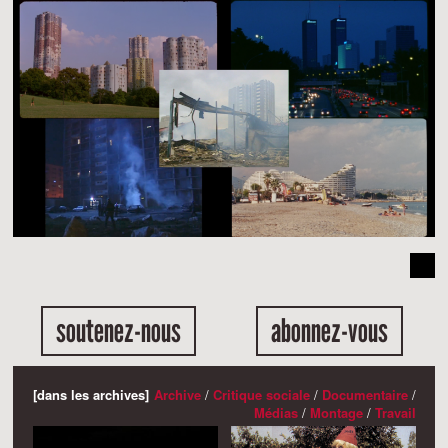
soutenez-nous
abonnez-vous
[dans les archives]
Archive
/
Critique sociale
/
Documentaire
/
Médias
/
Montage
/
Travail