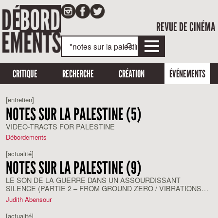
REVUE DE CINÉMA
CRITIQUE
RECHERCHE
CRÉATION
ÉVÉNEMENTS
[entretien]
NOTES SUR LA PALESTINE (5)
VIDEO-TRACTS FOR PALESTINE
Débordements
[actualité]
NOTES SUR LA PALESTINE (9)
LE SON DE LA GUERRE DANS UN ASSOURDISSANT
SILENCE (PARTIE 2 – FROM GROUND ZERO / VIBRATIONS
FROM GAZA DE REHAB NAZZAL / ZIFZAFA DE LAWRENCE
Judith Abensour
ABU HAMDAN / 24HRS RADIO PALESTINE)
[actualité]