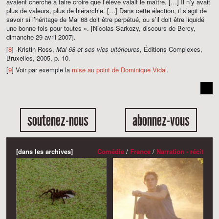
avaient cherché à faire croire que l’élève valait le maître. […] Il n’y avait
plus de valeurs, plus de hiérarchie. […] Dans cette élection, il s’agit de
savoir si l’héritage de Mai 68 doit être perpétué, ou s’il doit être liquidé
une bonne fois pour toutes ». [Nicolas Sarkozy, discours de Bercy,
dimanche 29 avril 2007].
[
8
] -Kristin Ross,
Mai 68 et ses vies ultérieures
, Éditions Complexes,
Bruxelles, 2005, p. 10.
[
9
] Voir par exemple la
mise au point de Dominique Vidal
.
soutenez-nous
abonnez-vous
[dans les archives]
Comédie
/
France
/
Narration - récit