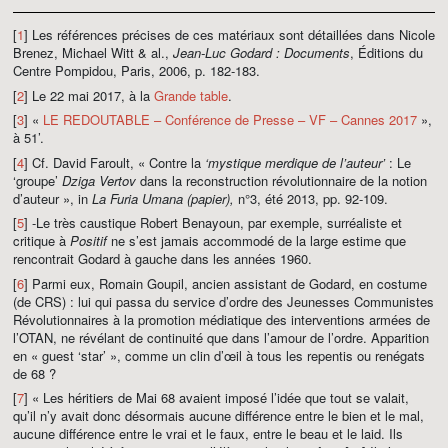
[
1
] Les références précises de ces matériaux sont détaillées dans Nicole
Brenez, Michael Witt & al.,
Jean-Luc Godard : Documents
, Éditions du
Centre Pompidou, Paris, 2006, p. 182-183.
[
2
] Le 22 mai 2017, à la
Grande table
.
[
3
] «
LE REDOUTABLE – Conférence de Presse – VF – Cannes 2017
»,
à 51’.
[
4
] Cf. David Faroult, « Contre la
‘mystique merdique de l’auteur’
: Le
‘groupe’
Dziga Vertov
dans la reconstruction révolutionnaire de la notion
d’auteur », in
La Furia Umana (papier),
n°3, été 2013, pp. 92-109.
[
5
] -Le très caustique Robert Benayoun, par exemple, surréaliste et
critique à
Positif
ne s’est jamais accommodé de la large estime que
rencontrait Godard à gauche dans les années 1960.
[
6
] Parmi eux, Romain Goupil, ancien assistant de Godard, en costume
(de CRS) : lui qui passa du service d’ordre des Jeunesses Communistes
Révolutionnaires à la promotion médiatique des interventions armées de
l’OTAN, ne révélant de continuité que dans l’amour de l’ordre. Apparition
en « guest ‘star’ », comme un clin d’œil à tous les repentis ou renégats
de 68 ?
[
7
] « Les héritiers de Mai 68 avaient imposé l’idée que tout se valait,
qu’il n’y avait donc désormais aucune différence entre le bien et le mal,
aucune différence entre le vrai et le faux, entre le beau et le laid. Ils