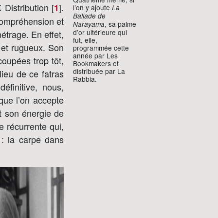
Distribution [
]
.
1
l’on y ajoute
La
Ballade de
compréhension et
, sa palme
Narayama
d’or ultérieure qui
étrage. En effet,
fut, elle,
 et rugueux. Son
programmée cette
année par Les
oupées trop tôt,
Bookmakers et
distribuée par La
ieu de ce fatras
Rabbia.
finitive, nous,
que l’on accepte
et son énergie de
e récurrente qui,
 : la carpe dans