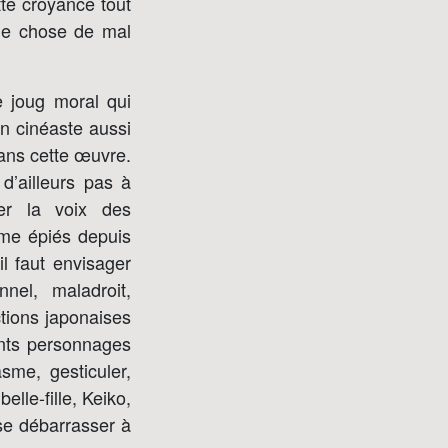
tte croyance tout
que chose de mal
e joug moral qui
n cinéaste aussi
dans cette œuvre.
d’ailleurs pas à
er la voix des
mme épiés depuis
il faut envisager
nnel, maladroit,
tions japonaises
nts personnages
sme, gesticuler,
lle-fille, Keiko,
se débarrasser à