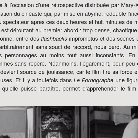
e à l’occasion d’une rétrospective distribuée par Mary-X 
ation du cinéaste qui, par mise en abyme, redouble l’in
u spectateur après ces deux heures et huit minutes de m
est déroutant au premier abord : trop dense, chaotique
onné, entre des
impromptus et des scènes c
flashbacks
rbitrairement sans souci de raccord, nous perd. Au mil
 personnages au moins tout aussi inconstants. En dé
mmes sans repère. Néanmoins, l’égarement, pour peu 
 devient source de jouissance, car le film tire sa force 
uses. Et Il y a toutefois dans
une figur
Le Pornographe
 qu’elle puisse paraître, permet d’appréhender le film