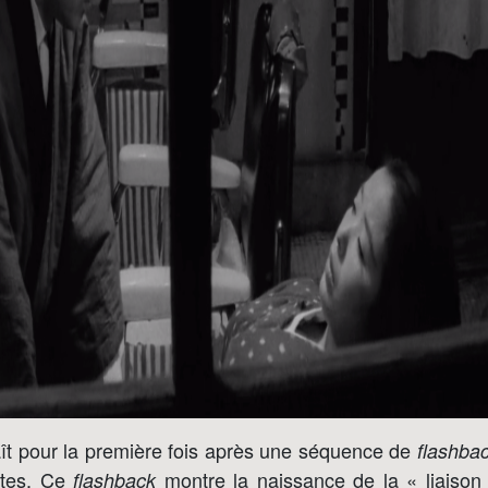
ît pour la première fois après une séquence de
flashba
utes. Ce
montre la naissance de la « liaison i
flashback