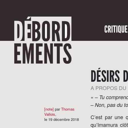
CRITIQUE
DÉSIRS 
A PROPOS DU
« – Tu comprend
– Non, pas du to
[note]
par
Thomas
Vallois
,
C’est par une 
le 19 décembre 2018
qu’Imamura clô