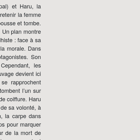
pal) et Haru, la
retenir la femme
epousse et tombe.
x. Un plan montre
dhiste : face à sa
 la morale. Dans
otagonistes. Son
 Cependant, les
uvage devient ici
 se rapprochent
 tombent l’un sur
de coiffure. Haru
 de sa volonté, à
n, la carpe dans
orps pour marquer
ur de la mort de