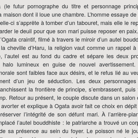
(le futur pornographe du titre et personnage princi
 la maison dont il loue une chambre. L’homme essaye de 
le-ci s’apprête à tomber d’un tabouret, mais elle le r
garder le deuil pour que son mari puisse reposer en pai
’Ogata craintif, filmé à travers le miroir d’un autel boud
la cheville d’Haru, la religion vaut comme un rappel à
e, l’autel est au fond du cadre et sépare les deux pr
 halo lumineux en guise de nouvel avertissement.
morale sont faibles face aux désirs, et le refus lié au ve
ment d’un jeu de séduction. Les deux personnages
anchissent la frontière de principe, s’embrassent, puis
mp. Retour au présent, le couple discute dans un salon 
e avorter et explique à Ogata avoir fait ce choix en dépit
éserver l’intégrité de son défunt mari. À l’arrière-pla
placé l’autel bouddhiste : le patriarche a trouvé un c
e sa présence au sein du foyer. Le poisson né le jo