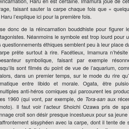
éincarnation, Haru en est certaine. Imamura joue de ce
age, faisant sauter la carpe chaque fois que « quel
Haru l’explique ici pour la première fois.
use donc de la réincarnation bouddhiste pour figurer l
otagonistes. Néanmoins le symbole est trop lourd pour u
les questionnements éthiques semblent peu à leur place 
arpe prête surtout à rire. Facétieux, Imamura n’hésite 
pesanteur symbolique, faisant par exemple résonn
squ’ils sont filmés du point de vue de l’aquarium, co
 alors, dans un premier temps, sur le mode du rire qu’
amatique entre libido et morale. Ogata, être pulsio
ultiples anti-héros comiques qui parcourent les produc
es 1960 (qui vont, par exemple, de
aux réce
Tora-san
moto). Il faut voir l’acteur Shoichi Ozawa pris de spa
nnage croit son désir presque incestueux pour sa jeune be
affrontement sisyphéen avec la carpe, dont il tente de 