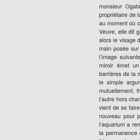
monsieur Ogata 
propriétaire de
au moment où cel
Veuve, elle dit 
alors le visage d
main posée sur 
l’image suivant
miroir émet un
barrières de la 
le simple argu
mutuellement, fr
l’autre hors cha
vient de se fair
nouveau pour pr
l’aquarium a rem
la permanence d