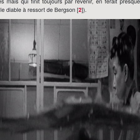
es mais qui finit toujours par revenir, en ferait pres
 le diable à ressort de Bergson [
]
).
2