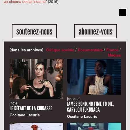
un cinéma social incarné
” (2016).
soutenez-nous
abonnez-vous
[dans les archives]
Critique sociale
/
Documentaire
/
France
/
Médias
[critique]
JAMES BOND, NO TIME TO DIE,
[note]
LE DÉFAUT DE LA CUIRASSE
CARY JOJI FUKUNAGA
Occitane Lacurie
Occitane Lacurie