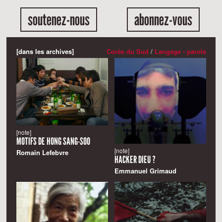
soutenez-nous
abonnez-vous
[dans les archives]
Corée du Sud
/
Langage - parole
[note]
MOTIFS DE HONG SANG-SOO
[note]
Romain Lefebvre
HACKER DIEU ?
Emmanuel Grimaud