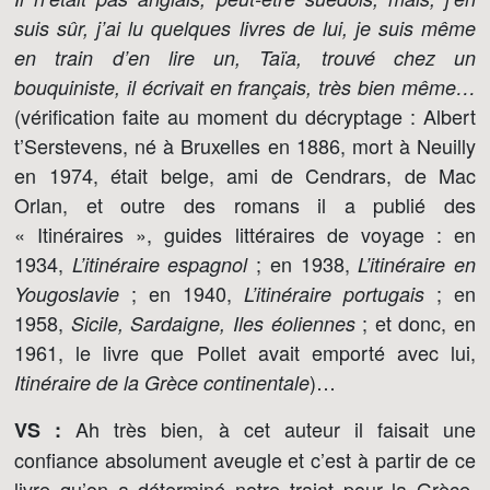
suis sûr, j’ai lu quelques livres de lui, je suis même
en train d’en lire un,
Taïa
, trouvé chez un
bouquiniste, il écrivait en français, très bien même…
(vérification faite au moment du décryptage : Albert
t’Serstevens, né à Bruxelles en 1886, mort à Neuilly
en 1974, était belge, ami de Cendrars, de Mac
Orlan, et outre des romans il a publié des
« Itinéraires », guides littéraires de voyage : en
1934,
; en 1938,
L’itinéraire espagnol
L’itinéraire en
; en 1940,
; en
Yougoslavie
L’itinéraire portugais
1958,
; et donc, en
Sicile, Sardaigne, Iles éoliennes
1961, le livre que Pollet avait emporté avec lui,
)…
Itinéraire de la Grèce continentale
Ah très bien, à cet auteur il faisait une
VS :
confiance absolument aveugle et c’est à partir de ce
livre qu’on a déterminé notre trajet pour la Grèce,