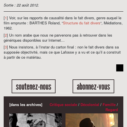
Sortie : 22 août 2012.
[
1
] Voir, sur les rapports de causalité dans le fait divers, genre auquel le
film emprunte : BARTHES Roland, “
Structure du fait divers
“, Médiations,
1962.
[
2
] Un nom arabe que nous ne parvenons pas à retrouver dans les
génériques disponibles sur Internet…
[
3
] Nous insistons, à l’instar du carton final : non le fait divers dans sa
supposée objectivité, mais ce que Lafosse y a vu et ce qu’il a construit
à partir de ce matériau.
soutenez-nous
abonnez-vous
[dans les archives]
Critique sociale
/
Décolonial
/
Famille
/
Regard