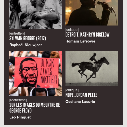
[critique]
[entretien]
DETROIT, KATHRYN BIGELOW
SYLVAIN GEORGE (2017)
Romain Lefebvre
Raphaël Nieuwjaer
[critique]
NOPE, JORDAN PEELE
[recherche]
Occitane Lacurie
SUR LES IMAGES DU MEURTRE DE
GEORGE FLOYD
Léo Pinguet