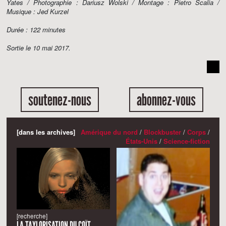
Yates / Photographie : Dariusz Wolski / Montage : Pietro Scalia /
Musique : Jed Kurzel
Durée : 122 minutes
Sortie le 10 mai 2017.
soutenez-nous
abonnez-vous
[dans les archives]
Amérique du nord
/
Blockbuster
/
Corps
/
États-Unis
/
Science-fiction
[recherche]
LA TAYLORISATION DU COÏT