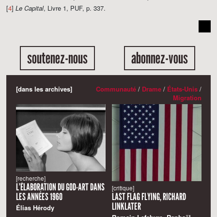
[
4
]
Le Capital
, Livre 1, PUF, p. 337.
soutenez-nous
abonnez-vous
[dans les archives]
Communauté
/
Drame
/
États-Unis
/
Migration
[recherche]
L’ÉLABORATION DU GOD-ART DANS
[critique]
LES ANNÉES 1960
LAST FLAG FLYING, RICHARD
LINKLATER
Élias Hérody