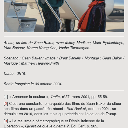
Anora, un film de Sean Baker, avec Mikey Madison, Mark Eydelshteyn,
Yura Borisov, Karren Karagulian, Vache Tovmasyan...
Scénario : Sean Baker / Image : Drew Daniels / Montage : Sean Baker /
Musique : Matthew Hearon-Smith
Durée : 2h18.
Sortie française le 30 octobre 2024.
[
1
] « Annoncer la couleur »,
Trafic
, n°37, mars 2001, pp. 55-58.
[
2
] C’est une constante remarquable des films de Sean Baker de situer
ses films dans un passé très récent :
Red Rocket
, sorti en 2021, se
déroulait en 2016, dans les mois qui précédaient l’élection de Trump.
[
3
] « Le réalisme cinématographique et l’école Italienne de la
Libération »,
Qu’est ce que le cinéma ?
, Ed. Cerf, p. 265.