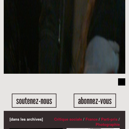
soutenez-nous
abonnez-vous
[dans les archives]
Critique sociale
/
France
/
Parti-pris
/
Photographie