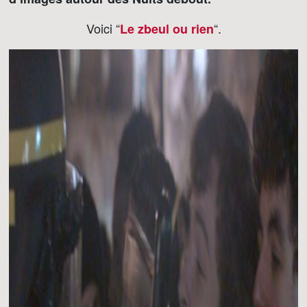
Voici “
“.
Le zbeul ou rien