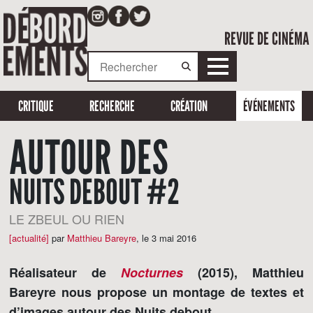
REVUE DE CINÉMA
CRITIQUE
RECHERCHE
CRÉATION
ÉVÉNEMENTS
AUTOUR DES
NUITS DEBOUT #2
LE ZBEUL OU RIEN
[actualité]
par
Matthieu Bareyre
,
le 3 mai 2016
Réalisateur de
Nocturnes
(2015), Matthieu
Bareyre nous propose un montage de textes et
d’images autour des Nuits debout.