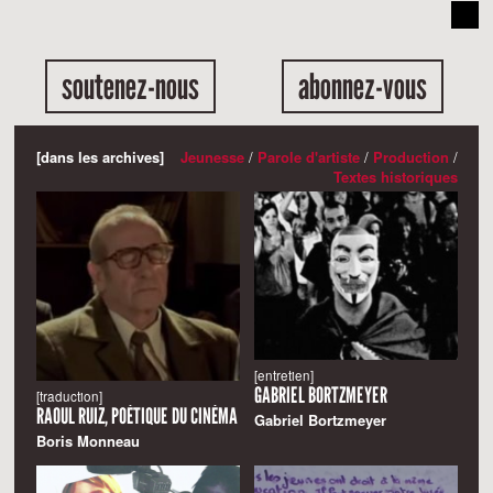
soutenez-nous
abonnez-vous
[dans les archives]
Jeunesse
/
Parole d'artiste
/
Production
/
Textes historiques
[entretien]
GABRIEL BORTZMEYER
[traduction]
RAOUL RUIZ, POÉTIQUE DU CINÉMA
Gabriel Bortzmeyer
Boris Monneau