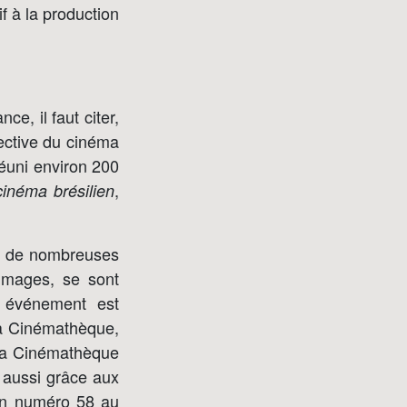
if à la production
e, il faut citer,
ective du cinéma
réuni environ 200
,
cinéma brésilien
), de nombreuses
 Images, se sont
t événement est
la Cinémathèque,
à la Cinémathèque
t aussi grâce aux
on numéro 58 au