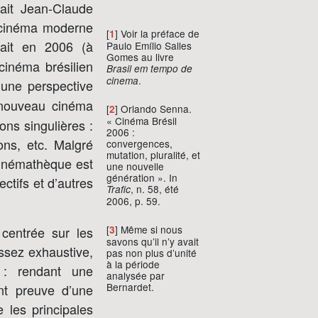
ait Jean-Claude
e cinéma moderne
[
] Voir la préface de
1
vait en 2006 (à
Paulo Emílio Salles
Gomes au livre
cinéma brésilien
Brasil em tempo de
.
cinema
 une perspective
 nouveau cinéma
[
] Orlando Senna.
2
« Cinéma Brésil
ons singulières :
2006 :
ons, etc. Malgré
convergences,
mutation, pluralité, et
 Cinémathèque est
une nouvelle
génération ». In
ectifs et d’autres
, n. 58, été
Trafic
2006, p. 59.
[
] Même si nous
3
 centrée sur les
savons qu’il n’y avait
assez exhaustive,
pas non plus d’unité
à la période
 : rendant une
analysée par
Bernardet.
nt preuve d’une
les principales