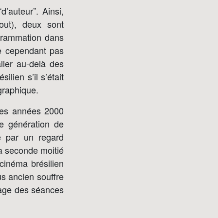
’auteur”. Ainsi,
out), deux sont
ogrammation dans
me cependant pas
aller au-delà des
lien s’il s’était
graphique.
 des années 2000
e génération de
ée par un regard
la seconde moitié
 cinéma brésilien
s ancien souffre
tage des séances