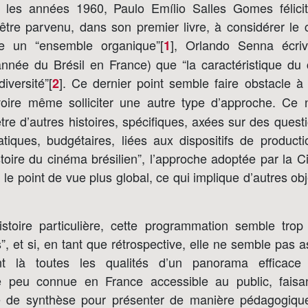
 les années 1960, Paulo Emílio Salles Gomes félicit
être parvenu, dans son premier livre, à considérer l
e un “ensemble organique”[
]
, Orlando Senna écri
1
’année du Brésil en France) que “la caractéristique du 
diversité”[
]
. Ce dernier point semble faire obstacle à
2
voire même solliciter une autre type d’approche. Ce
tre d’autres histoires, spécifiques, axées sur des questi
atiques, budgétaires, liées aux dispositifs de producti
histoire du cinéma brésilien”, l’approche adoptée par la
 le point de vue plus global, ce qui implique d’autres obj
istoire particulière, cette programmation semble trop
”, et si, en tant que rétrospective, elle ne semble pas 
nt là toutes les qualités d’un panorama efficace
e peu connue en France accessible au public, faisa
é de synthèse pour présenter de manière pédagogique 