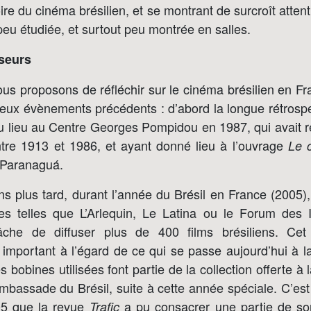
oire du cinéma brésilien, et se montrant de surcroît attent
eu étudiée, et surtout peu montrée en salles.
seurs
s proposons de réfléchir sur le cinéma brésilien en Franc
deux évènements précédents : d’abord la longue rétrosp
eu lieu au Centre Georges Pompidou en 1987, qui avait 
entre 1913 et 1986, et ayant donné lieu à l’ouvrage
Le 
o Paranaguá.
ns plus tard, durant l’année du Brésil en France (2005
nes telles que L’Arlequin, Le Latina ou le Forum des
âche de diffuser plus de 400 films brésiliens. Ce
t important à l’égard de ce qui se passe aujourd’hui à 
es bobines utilisées font partie de la collection offerte 
ambassade du Brésil, suite à cette année spéciale. C’es
5 que la revue
a pu consacrer une partie de s
Trafic