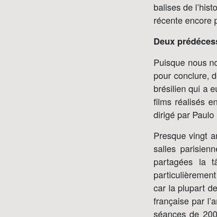
balises de l’hist
récente encore p
Deux prédéces
Puisque nous nou
pour conclure, 
brésilien qui a 
films réalisés 
dirigé par Paul
Presque vingt a
salles parisien
partagées la t
particulièremen
car la plupart d
française par l’
séances de 200