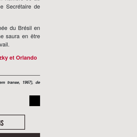
ue Secrétaire de
née du Brésil en
ne saura en être
vail.
zky et Orlando
 em transe
, 1967), de
us