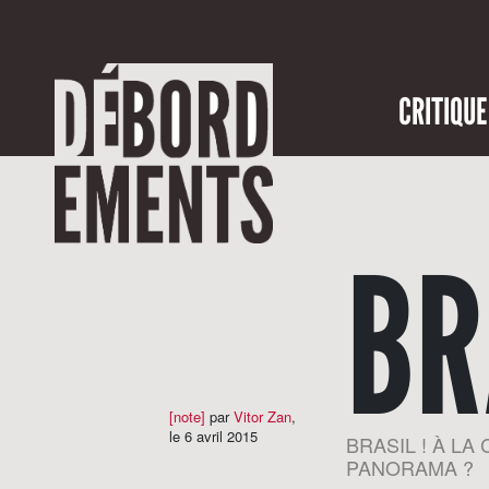
CRITIQUE
BR
[note]
par
Vitor Zan
,
le 6 avril 2015
BRASIL ! À L
PANORAMA ?