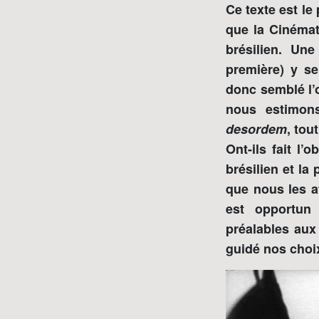
Ce texte est le
que la Cinémat
brésilien. Un
première) y s
donc semblé l’o
nous estimo
desordem
, tou
Ont-ils fait l’
brésilien et la
que nous les at
est opportun
préalables aux
guidé nos choi