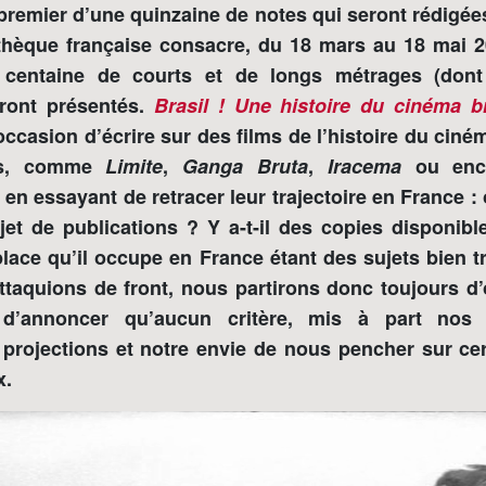
 premier d’une quinzaine de notes qui seront rédigées
hèque française consacre, du 18 mars au 18 mai 
e centaine de courts et de longs métrages (dont
eront présentés.
Brasil ! Une histoire du cinéma br
ccasion d’écrire sur des films de l’histoire du ciné
ns, comme
Limite
,
Ganga Bruta
,
Iracema
ou en
t en essayant de retracer leur trajectoire en France : 
objet de publications ? Y a-t-il des copies disponi
 place qu’il occupe en France étant des sujets bien 
taquions de front, nous partirons donc toujours d’o
 d’annoncer qu’aucun critère, mis à part nos 
 projections et notre envie de nous pencher sur cert
x.