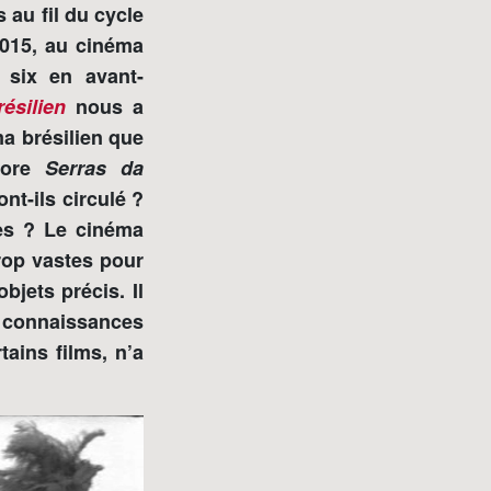
 au fil du cycle
2015, au cinéma
 six en avant-
ésilien
nous a
ma brésilien que
core
Serras da
ont-ils circulé ?
bles ? Le cinéma
trop vastes pour
bjets précis. Il
connaissances
ains films, n’a