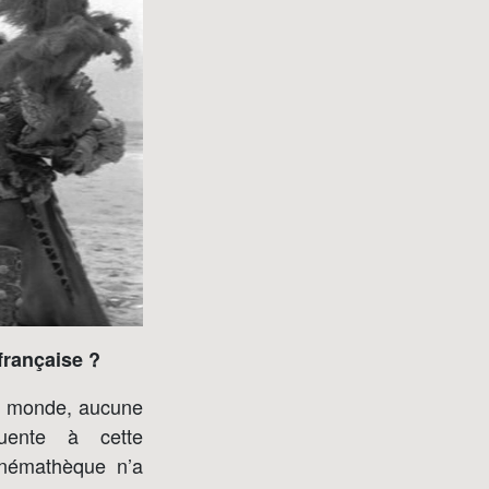
française ?
au monde, aucune
quente à cette
inémathèque n’a