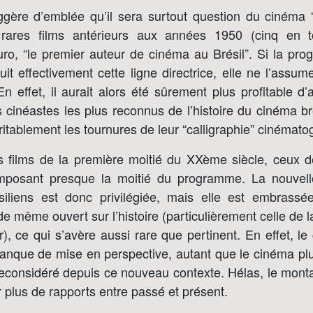
gère d’emblée qu’il sera surtout question du cinéma “d
 rares films antérieurs aux années 1950 (cinq en t
o, “le premier auteur de cinéma au Brésil”. Si la pr
it effectivement cette ligne directrice, elle ne l’assu
 effet, il aurait alors été sûrement plus profitable d’
 cinéastes les plus reconnus de l’histoire du cinéma brési
ritablement les tournures de leur “calligraphie” cinémato
s films de la première moitié du XXème siècle, ceux
omposant presque la moitié du programme. La nouvell
ésiliens est donc privilégiée, mais elle est embrass
e même ouvert sur l’histoire (particulièrement celle de 
r), ce qui s’avère aussi rare que pertinent. En effet, le
nque de mise en perspective, autant que le cinéma plu
reconsidéré depuis ce nouveau contexte. Hélas, le mon
 plus de rapports entre passé et présent.