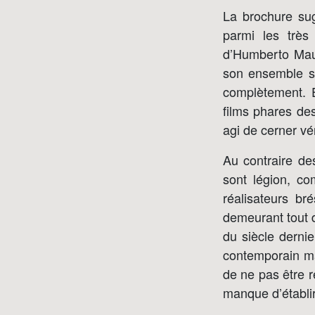
La brochure sug
parmi les très
d’Humberto Maur
son ensemble su
complètement. En
films phares des
agi de cerner vé
Au contraire de
sont légion, c
réalisateurs br
demeurant tout d
du siècle dernie
contemporain ma
de ne pas être 
manque d’établir