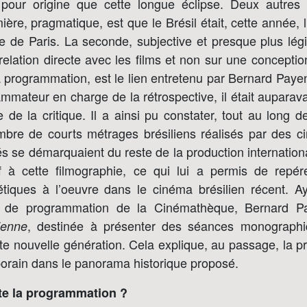
pour origine que cette longue éclipse. Deux autres 
ière, pragmatique, est que le Brésil était, cette année, l
e de Paris. La seconde, subjective et presque plus légi
relation directe avec les films et non sur une concepti
la programmation, est le lien entretenu par Bernard Pay
ammateur en charge de la rétrospective, il était auparav
 de la critique. Il a ainsi pu constater, tout au long 
bre de courts métrages brésiliens réalisés par des c
 se démarquaient du reste de la production international
if à cette filmographie, ce qui lui a permis de repér
tiques à l’oeuvre dans le cinéma brésilien récent. Ay
pe de programmation de la Cinémathèque, Bernard 
, destinée à présenter des séances monographi
lienne
te nouvelle génération. Cela explique, au passage, la 
rain dans le panorama historique proposé.
te la programmation ?