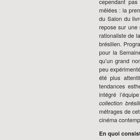
cependant pas 
mêlées : la prem
du Salon du livr
repose sur une 
rationaliste de 
brésilien. Progr
pour la Semaine
qu’un grand nom
peu expérimentés
été plus attent
tendances esthé
intégré l’équi
collection brési
métrages de cet
cinéma contempo
En quoi consis