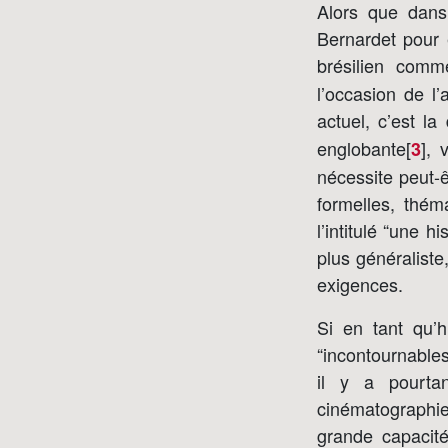
Alors que dans
Bernardet pour 
brésilien comm
l’occasion de l
actuel, c’est la 
englobante[
]
, 
3
nécessite peut-ê
formelles, thém
l’intitulé “une 
plus généraliste,
exigences.
Si en tant qu’h
“incontournables
il y a pourta
cinématographi
grande capacit