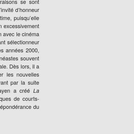
raisons se sont
’invité d’honneur
time, puisqu’elle
on excessivement
en avec le cinéma
ant sélectionneur
des années 2000,
inéastes souvent
e. Dès lors, il a
er les nouvelles
ant par la suite
Payen a créé
La
ques de courts-
prépondérance du