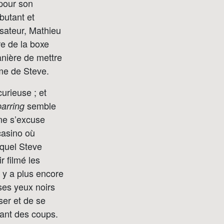
pour son
butant et
isateur, Mathieu
re de la boxe
anière de mettre
mme de Steve.
urieuse ; et
semble
arring
, ne s’excuse
casino où
equel Steve
r filmé les
 y a plus encore
ses yeux noirs
ser et de se
nant des coups.