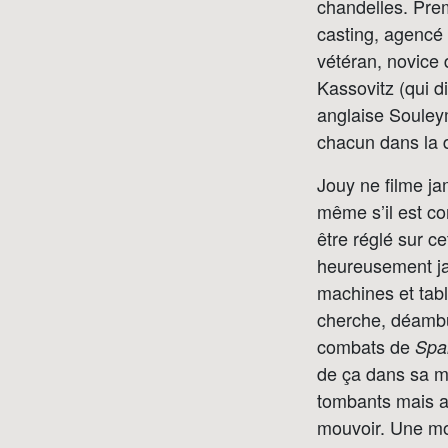
chandelles. Prem
casting, agencé
vétéran, novice 
Kassovitz (qui d
anglaise Souleym
chacun dans la d
Jouy ne filme j
même s’il est c
être réglé sur ce
heureusement jam
machines et tabl
cherche, déambul
combats de
Spa
de ça dans sa m
tombants mais a
mouvoir. Une mou