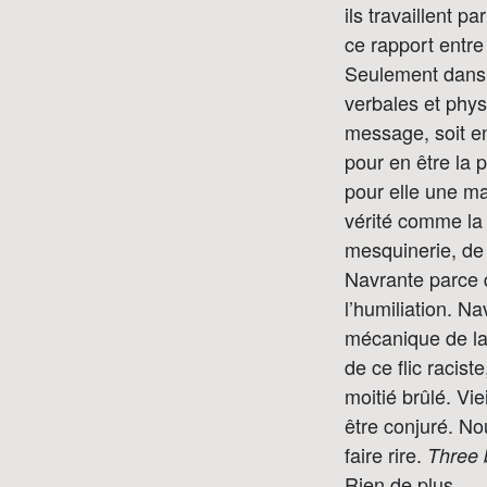
ils travaillent 
ce rapport entre
Seulement dans 
verbales et phys
message, soit en
pour en être la 
pour elle une man
vérité comme la 
mesquinerie, de 
Navrante parce q
l’humiliation. N
mécanique de la 
de ce flic racist
moitié brûlé. Vie
être conjuré. No
faire rire.
Three 
Rien de plus.