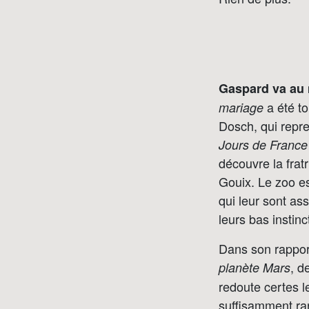
Gaspard va au m
a été to
mariage
Dosch, qui repr
Jours de France
découvre la frat
Gouix. Le zoo e
qui leur sont as
leurs bas instinc
Dans son rappo
, d
planète Mars
redoute certes 
suffisamment rar