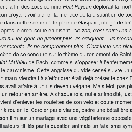
ment la fin des zoos comme
déplorait la mort
Petit Paysan
cun croyant voir planer la menace de la disparition de tou
e dans cette scène où le père de Gaspard, obligé de fer
près le crépuscule en disant : “
le zoo, c’est notre lien à
d’hui les gens ne jubilent plus, ils critiquent… ils n’éco
leur raconte, ils ne comprennent plus. C’est juste une his
 scène de se conclure sur le thème du reniement de Sain
de Bach, comme si s’opposer à l’enfermem
aint Mathieu
r le darwinisme. Cette angoisse du vide censé suivre un
maux viendrait à s’effondrer était déjà présente chez 
 avait affaire à un fils devenu végane. Mais Moll pas p
 un retour en arrière. A chaque fois, nulle animosité, jus
n vient d’enlever les roulettes de son vélo et doute mom
 à rouler. Ici Cordier parle viande, cadre une bétaillère 
 son film sur un mariage avec une végétarienne opposée à 
lisateurs titillés par la question animale un fatalisme sy