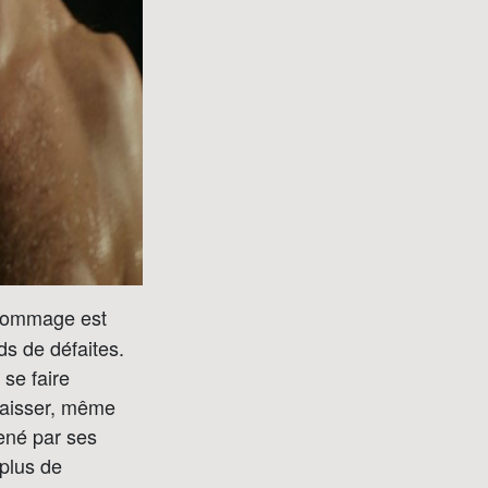
hommage est
s de défaites.
se faire
caisser, même
ené par ses
 plus de