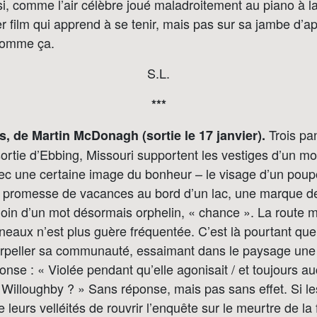
i, comme l’air célèbre joué maladroitement au piano à la 
r film qui apprend à se tenir, mais pas sur sa jambe d’a
 comme ça.
S.L.
***
Trois pa
s, de Martin McDonagh (sortie le 17 janvier).
ortie d’Ebbing, Missouri supportent les vestiges d’un mo
ec une certaine image du bonheur – le visage d’un poup
a promesse de vacances au bord d’un lac, une marque 
oin d’un mot désormais orphelin, « chance ». La route
neaux n’est plus guère fréquentée. C’est là pourtant qu
terpeller sa communauté, essaimant dans le paysage une
onse : « Violée pendant qu’elle agonisait / et toujours a
 Willoughby ? » Sans réponse, mais pas sans effet. Si les
leurs velléités de rouvrir l’enquête sur le meurtre de la f