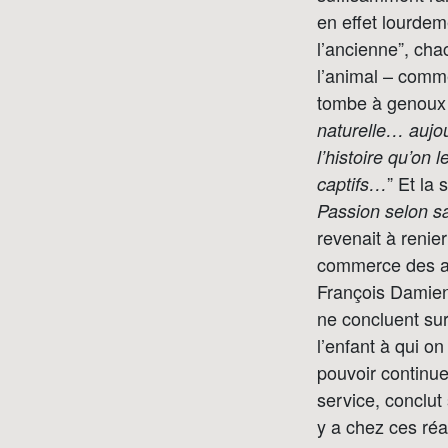
en effet lourde
l’ancienne”, cha
l’animal – comm
tombe à genoux a
naturelle… aujour
l’histoire qu’on 
” Et la
captifs…
Passion selon s
revenait à renie
commerce des ani
François Damiens
ne concluent sur
l’enfant à qui o
pouvoir continuer
service, conclut
y a chez ces réa