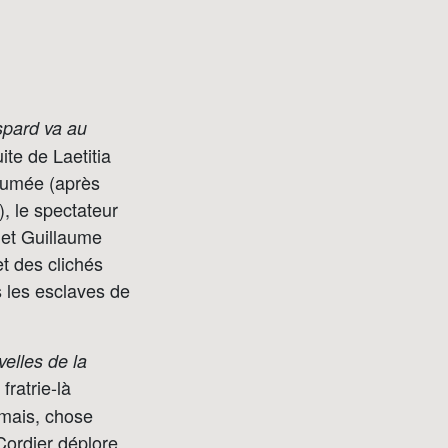
pard va au
te de Laetitia
aumée (après
, le spectateur
t et Guillaume
t des clichés
s les esclaves de
elles de la
fratrie-là
 mais, chose
Cordier déplore