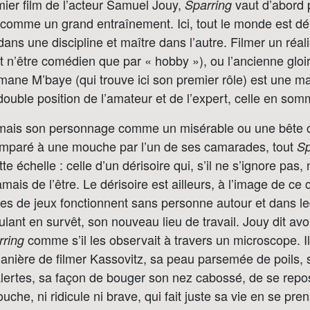
ier film de l’acteur Samuel Jouy,
vaut d’abord 
Sparring
 comme un grand entraînement. Ici, tout le monde est dé
dans une discipline et maître dans l’autre. Filmer un réal
it n’être comédien que par « hobby »), ou l’ancienne gloi
ane M’baye (qui trouve ici son premier rôle) est une m
ouble position de l’amateur et de l’expert, celle en so
amais son personnage comme un misérable ou une bête c
omparé à une mouche par l’un de ses camarades, tout
Sp
tte échelle : celle d’un dérisoire qui, s’il ne s’ignore pas
ais de l’être. Le dérisoire est ailleurs, à l’image de ce 
es de jeux fonctionnent sans personne autour et dans l
ant en survêt, son nouveau lieu de travail. Jouy dit avoi
comme s’il les observait à travers un microscope. Il
rring
anière de filmer Kassovitz, sa peau parsemée de poils, 
lertes, sa façon de bouger son nez cabossé, de se repo
che, ni ridicule ni brave, qui fait juste sa vie en se pre