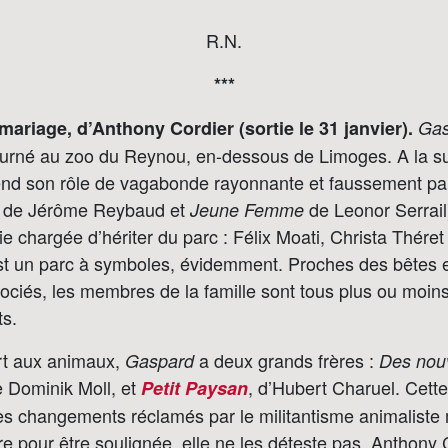
R.N.
***
ariage, d’Anthony Cordier (sortie le 31 janvier).
Gas
urné au zoo du Reynou, en-dessous de Limoges. A la sui
end son rôle de vagabonde rayonnante et faussement p
de Jérôme Reybaud et
de Leonor Serrail)
Jeune Femme
rie chargée d’hériter du parc : Félix Moati, Christa Thére
st un parc à symboles, évidemment. Proches des bêtes e
sociés, les membres de la famille sont tous plus ou moin
ts.
rt aux animaux,
a deux grands frères :
Gaspard
Des nouv
e Dominik Moll, et
, d’Hubert Charuel. Cette 
Petit Paysan
les changements réclamés par le militantisme animaliste
e pour être soulignée, elle ne les déteste pas. Anthony 