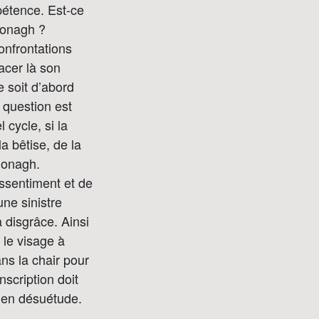
mpétence. Est-ce
cDonagh ?
onfrontations
acer là son
e soit d’abord
 question est
 cycle, si la
a bêtise, de la
Donagh.
essentiment et de
ne sinistre
 disgrâce. Ainsi
 le visage à
ans la chair pour
scription doit
é en désuétude.