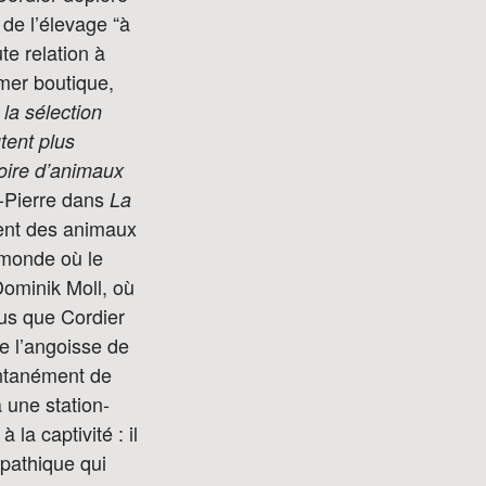
 de l’élevage “à
te relation à
mer boutique,
 la sélection
utent plus
toire d’animaux
t-Pierre dans
La
ent des animaux
 monde où le
Dominik Moll, où
lus que Cordier
te l’angoisse de
entanément de
à une station-
la captivité : il
mpathique qui