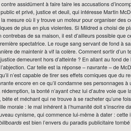
par contre assidûment à faire taire les accusations d’inco
 public et privé, justice et deuil, qui intéresse Martin M
la mesure où il y trouve un moteur pour organiser des c
iques de plus en plus violentes. Si Mildred a choisi de pl
 contrebas de sa maison, il est d’ailleurs possible que c
première spectatrice. Le rouge sang servant de fond à sa
ière de maintenir à vif la colère. Comment sortir d’un tel
justice demeurent hors d’atteinte ? En allant au fond de l
l’abjection. Car telle est la réponse – navrante – de Mc
u’il n’est capable de tirer ses effets comiques que du r
avrante encore en ce qu’il condamne ses personnages à u
rédemption, la bonté n’ayant chez lui d’autre voie que la
e, bête et méchant qui ne trouve à se racheter qu’une fois
ille morale : le mal inhérent à l’humanité doit s’inscrire d
uveau cynisme, qui commence lui-même à dater : cette in
est bien l’envers du paradis publicitaire tomb
billboards