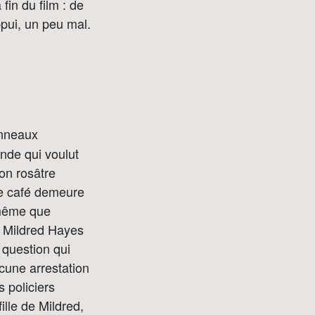
fin du film : de
ppui, un peu mal.
nneaux
nde qui voulut
on rosâtre
de café demeure
 même que
e Mildred Hayes
 question qui
ucune arrestation
 policiers
ille de Mildred,