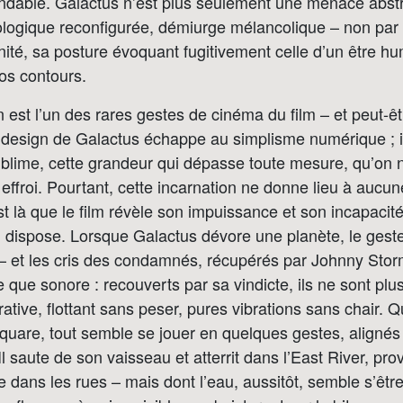
dable. Galactus n’est plus seulement une menace abstrai
ologique reconfigurée, démiurge mélancolique – non pa
nité, sa posture évoquant fugitivement celle d’un être 
 nos contours.
 est l’un des rares gestes de cinéma du film – et peut-êtr
 design de Galactus échappe au simplisme numérique ; il
ublime, cette grandeur qui dépasse toute mesure, qu’on 
ffroi. Pourtant, cette incarnation ne donne lieu à aucun
t là que le film révèle son impuissance et son incapacité
il dispose. Lorsque Galactus dévore une planète, le geste
– et les cris des condamnés, récupérés par Johnny Stor
e que sonore : recouverts par sa vindicte, ils ne sont plu
trative, flottant sans peser, pures vibrations sans chair.
quare, tout semble se jouer en quelques gestes, alignés 
Il saute de son vaisseau et atterrit dans l’East River, pr
e dans les rues – mais dont l’eau, aussitôt, semble s’êtr