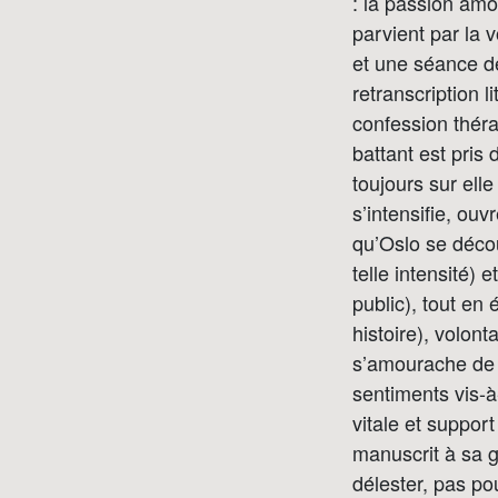
: la passion am
parvient par la 
et une séance de 
retranscription l
confession thér
battant est pris
toujours sur ell
s’intensifie, ou
qu’Oslo se déco
telle intensité)
public), tout en 
histoire), volon
s’amourache de 
sentiments vis-à-
vitale et support
manuscrit à sa 
délester, pas po