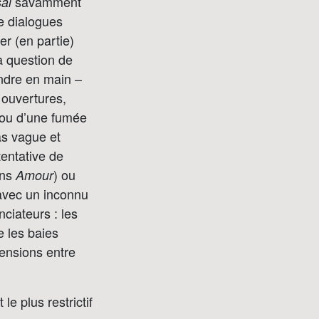
savamment
sai
e dialogues
er (en partie)
la question de
endre en main –
 ouvertures,
e ou d’une fumée
as vague et
tentative de
ans
) ou
Amour
 avec un inconnu
ciateurs : les
e les baies
hensions entre
le plus restrictif