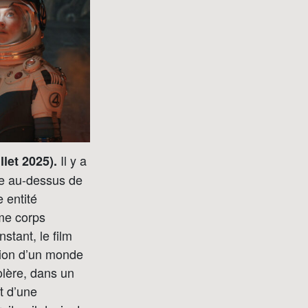
Il y a
llet 2025).
e au-dessus de
 entité
me corps
stant, le film
ition d’un monde
olère, dans un
t d’une