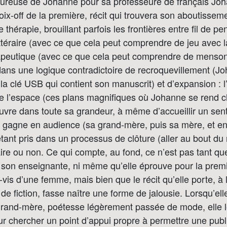
oureuse de Johanne pour sa professeure de français Jo
voix-off de la première, récit qui trouvera son aboutissem
thérapie, brouillant parfois les frontières entre fil de pe
ittéraire (avec ce que cela peut comprendre de jeu avec la
apeutique (avec ce que cela peut comprendre de menso
 dans une logique contradictoire de recroquevillement (
e la clé USB qui contient son manuscrit) et d’expansion : 
vre l’espace (ces plans magnifiques où Johanne se rend 
uvre dans toute sa grandeur, à même d’accueillir un sen
 et gagne en audience (sa grand-mère, puis sa mère, et en
étant pris dans un processus de clôture (aller au bout du r
taire ou non. Ce qui compte, au fond, ce n’est pas tant q
son enseignante, ni même qu’elle éprouve pour la premi
vis d’une femme, mais bien que le récit qu’elle porte, à l
 de fiction, fasse naître une forme de jalousie. Lorsqu’elle 
grand-mère, poétesse légèrement passée de mode, elle le
ur chercher un point d’appui propre à permettre une publ