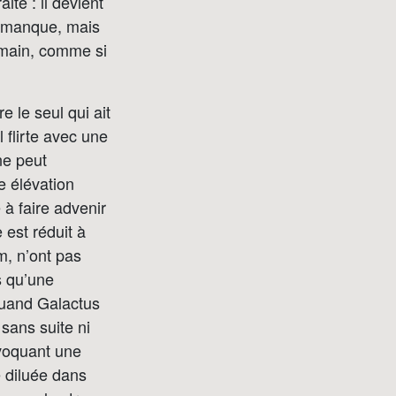
te : il devient
r manque, mais
humain, comme si
e le seul qui ait
 flirte avec une
ne peut
e élévation
 à faire advenir
 est réduit à
m, n’ont pas
s qu’une
 Quand Galactus
sans suite ni
ovoquant une
e diluée dans