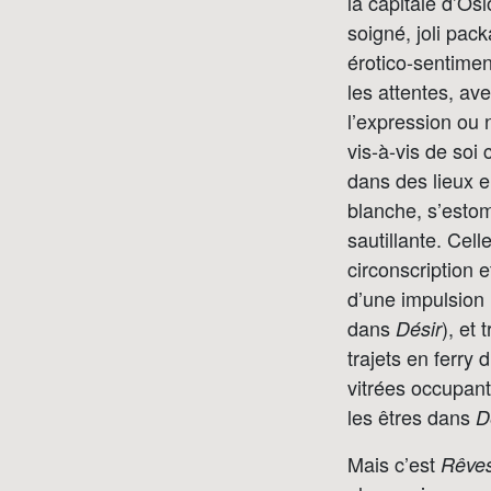
la capitale d’Os
soigné, joli pac
érotico-sentimen
les attentes, av
l’expression ou 
vis-à-vis de soi
dans des lieux e
blanche, s’estom
sautillante. Cel
circonscription
d’une impulsion
dans
), et
Désir
trajets en ferry d
vitrées occupant
les êtres dans
D
Mais c’est
Rêve