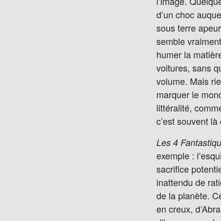
l’image. Quelque
d’un choc auquel
sous terre apeu
semble vraiment 
humer la matière
voitures, sans qu
volume. Mais rie
marquer le monde
littéralité, com
c’est souvent là 
Les 4 Fantastiq
exemple : l’esqu
sacrifice potent
inattendu de rat
de la planète. C
en creux, d’Abra