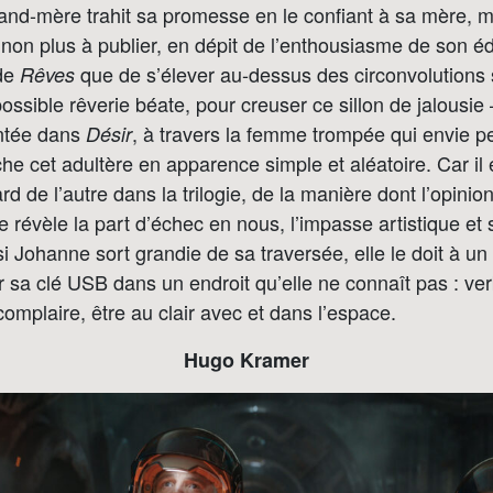
nd-mère trahit sa promesse en le confiant à sa mère, m
non plus à publier, en dépit de l’enthousiasme de son édi
 de
que de s’élever au-dessus des circonvolutions 
Rêves
ossible rêverie béate, pour creuser ce sillon de jalousie 
ntée dans
, à travers la femme trompée qui envie pe
Désir
che cet adultère en apparence simple et aléatoire. Car i
d de l’autre dans la trilogie, de la manière dont l’opinio
ve révèle la part d’échec en nous, l’impasse artistique et
si Johanne sort grandie de sa traversée, elle le doit à un
ier sa clé USB dans un endroit qu’elle ne connaît pas : ver
omplaire, être au clair avec et dans l’espace.
Hugo Kramer