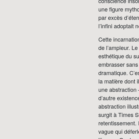
conscience inson
une figure myth
par excès d’éter
l’infini adoptait
Cette incarnation
de l’ampleur. Le
esthétique du s
embrasser sans e
dramatique. C’es
la matière dont 
une abstraction 
d’autre existenc
abstraction illus
surgit à Times S
retentissement. 
vague qui déferl