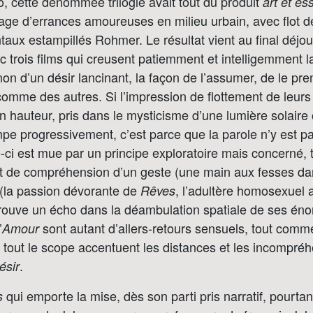
lo, cette dénommée trilogie avait tout du produit
art et es
kage d’errances amoureuses en milieu urbain, avec flot d
taux estampillés Rohmer. Le résultat vient au final déjou
ec trois films qui creusent patiemment et intelligemment 
non d’un désir lancinant, la façon de l’assumer, de le pr
 comme des autres. Si l’impression de flottement de leurs
n hauteur, pris dans le mysticisme d’une lumière solair
pe progressivement, c’est parce que la parole n’y est p
le-ci est mue par un principe exploratoire mais concerné, 
 et de compréhension d’un geste (une main aux fesses d
 (la passion dévorante de
, l’adultère homosexuel
Rêves
 trouve un écho dans la déambulation spatiale de ses énon
’
sont autant d’allers-retours sensuels, tout comm
Amour
 tout le scope accentuent les distances et les incompré
.
ésir
qui emporte la mise, dès son parti pris narratif, pourtant 
s