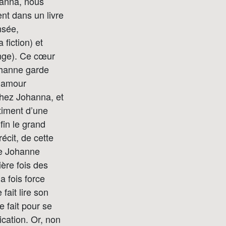
hanna, nous
ent dans un livre
nsée,
 fiction) et
nge). Ce cœur
Johanne garde
l’amour
chez Johanna, et
timent d’une
fin le grand
écit, de cette
ue Johanne
ère fois des
a fois force
fait lire son
 fait pour se
ication. Or, non