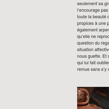
seulement sa gra
l’encourage pas 
toute la beauté
propices à une p
également arpe
qu’elle ne repro
question du regar
situation affecti
nous guette. Et 
qui lui fait oubl
remue sans s’y c