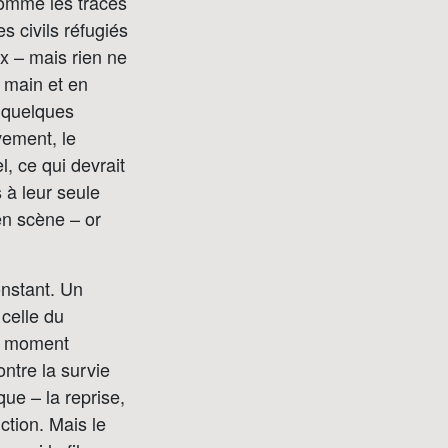
 comme les traces
s civils réfugiés
x – mais rien ne
 main et en
t quelques
vement, le
l, ce qui devrait
 à leur seule
en scène – or
onstant. Un
 celle du
un moment
ontre la survie
que – la reprise,
ction. Mais le