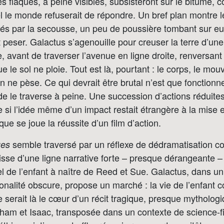
s flaques, à peine visibles, subsisteront sur le bitume,
 le monde refuserait de répondre. Un bref plan montre le
rés par la secousse, un peu de poussière tombant sur eu
peser. Galactus s’agenouille pour creuser la terre d’une
, avant de traverser l’avenue en ligne droite, renversan
e le sol ne ploie. Tout est là, pourtant : le corps, le mou
n ne pèse. Ce qui devrait être brutal n’est que fonctionne
 le traverse à peine. Une succession d’actions réduites
me si l’idée même d’un impact restait étrangère à la mise 
que se joue la réussite d’un film d’action.
semble traversé par un réflexe de dédramatisation c
ues
isse d’une ligne narrative forte – presque dérangeante –
iel de l’enfant à naître de Reed et Sue. Galactus, dans 
ionalité obscure, propose un marché : la vie de l’enfant c
e serait là le cœur d’un récit tragique, presque mythologi
ham et Isaac, transposée dans un contexte de science-fi