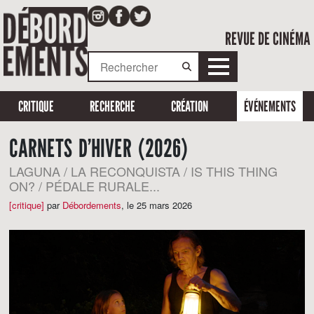
REVUE DE CINÉMA
CRITIQUE
RECHERCHE
CRÉATION
ÉVÉNEMENTS
CARNETS D’HIVER (2026)
LAGUNA / LA RECONQUISTA / IS THIS THING
ON? / PÉDALE RURALE...
[critique]
par
Débordements
,
le 25 mars 2026