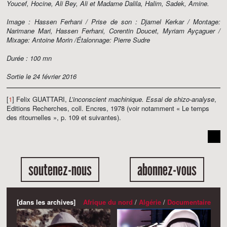
Youcef, Hocine, Ali Bey, Ali et Madame Dalila, Halim, Sadek, Amine.
Image : Hassen Ferhani / Prise de son : Djamel Kerkar / Montage:
Narimane Mari, Hassen Ferhani, Corentin Doucet, Myriam Ayçaguer /
Mixage: Antoine Morin /Étalonnage: Pierre Sudre
Durée : 100 mn
Sortie le 24 février 2016
[
1
] Felix GUATTARI,
L’inconscient machinique. Essai de shizo-analyse
,
Editions Recherches, coll. Encres, 1978 (voir notamment « Le temps
des ritournelles », p. 109 et suivantes).
soutenez-nous
abonnez-vous
[dans les archives]
Afrique du nord
/
Algérie
/
Documentaire