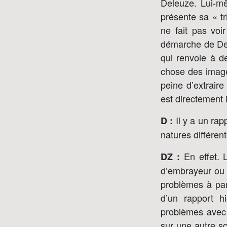
Deleuze. Lui-m
présente sa « tr
ne fait pas voi
démarche de Dele
qui renvoie à d
chose des images
peine d’extrair
est directement 
Il y a un rap
D :
natures différen
En effet. 
DZ :
d’embrayeur ou d
problèmes à par
d’un rapport h
problèmes avec 
sur une autre s