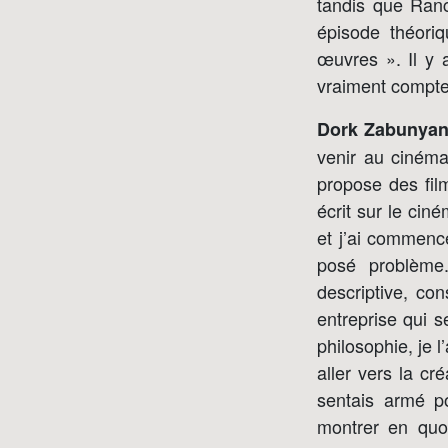
tandis que Ran
épisode théoriq
œuvres ». Il y 
vraiment compte
Dork Zabunyan
venir au cinéma,
propose des fil
écrit sur le ciné
et j’ai commenc
posé problème
descriptive, co
entreprise qui s
philosophie, je 
aller vers la c
sentais armé p
montrer en quoi