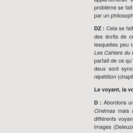
problème se fait
par un philosoph
Cela se fai
DZ :
des écrits de c
lesquelles peu d
Les Cahiers du
partait de ce qu’
deux sont syno
(chapit
répétition
Le voyant, la 
Abordons un 
D :
mais a
Cinémas
différents voyan
images (Deleuze