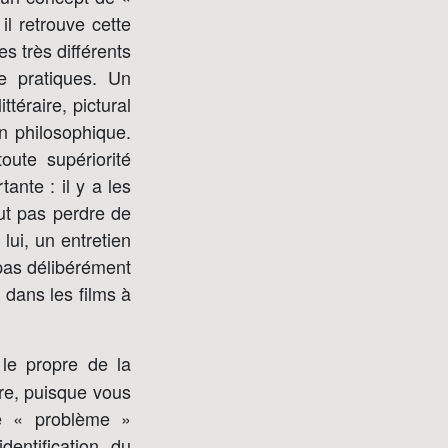
il retrouve cette
s très différents
re pratiques. Un
ttéraire, pictural
on philosophique.
ute supériorité
ante : il y a les
aut pas perdre de
lui, un entretien
 pas délibérément
 dans les films à
 le propre de la
tre, puisque vous
le « problème »
dentification du