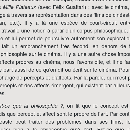
ns
(avec Félix Guattari) ; avec le cinéma, 
Mille Plateaux
ge à travers sa représentation dans des films de cinéaste
man, etc.). Il y a là une espèce de court-circuit ent
travaillé une notion à partir d’un corpus philosophique, li
ve et lui permet de poursuivre autrement son explorati
fait un embranchement très fécond, en dehors de to
hilosophie sur le cinéma. Il y a une autre chose import
affects propres au cinéma, nous l’avons dite, et il ne f
part aussi de ce qu’on dit ou écrit sur le cinéma. Pour 
chargé de percepts et d’affects. Par la parole, qui n’est
ercepts et des affects émergent, qui existent par ailleurs
es.
, on lit que le concept est
st-ce que la philosophie ?
dis que percept et affect sont le propre de l’art. Par con
néaste peut traiter des problèmes dans ses films, 
aussi bien à la philosophie qu’à l’art. Est-ce que l’i