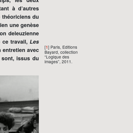
emps
, les deux
ant à d’autres
 théoriciens du
 bien une genèse
ion deleuzienne
 ce travail,
Les
[
] Paris, Editions
1
n entretien avec
Bayard, collection
“Logique des
 sont, issus du
images”, 2011.