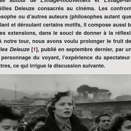
lyse autour de
L’image-mouvement
et
L’image-t
illes Deleuze consacrés au cinéma. Les confront
losophe ou d’autres auteurs (philosophes autant que
lant et déroulant certains motifs, il compose aussi
es extensions, dans le souci de donner à la réflex
À notre tour, nous avons voulu prolonger le fruit de
les Deleuze
[
1
]
, publié en septembre dernier, par u
 personnage du voyant, l’expérience du spectateur
utres, ce qui irrigue la discussion suivante.