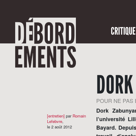
CRITIQUE
DORK
POUR NE PAS 
Dork Zabunya
[entretien]
par
Romain
l’université L
Lefebvre
,
Bayard. Depuis
le 2 août 2012