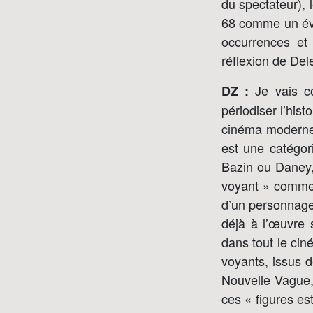
du spectateur), 
68 comme un évé
occurrences et
réflexion de Del
Je vais co
DZ :
périodiser l’his
cinéma moderne 
est une catégor
Bazin ou Daney, 
voyant » comme t
d’un personnage 
déjà à l’œuvre 
dans tout le cin
voyants, issus d
Nouvelle Vague,
ces « figures e