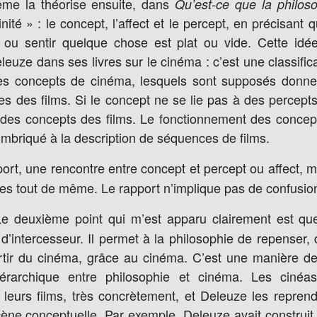
ême la théorise ensuite, dans
Qu’est-ce que la philoso
inité » : le concept, l’affect et le percept, en précisant 
r ou sentir quelque chose est plat ou vide. Cette idé
uze dans ses livres sur le cinéma : c’est une classifi
es concepts de cinéma, lesquels sont supposés donne
 des films. Si le concept ne se lie pas à des percepts
e des concepts des films. Le fonctionnement des conce
imbriqué à la description de séquences de films.
port, une rencontre entre concept et percept ou affect, ma
tes tout de même. Le rapport n’implique pas de confusio
Le deuxième point qui m’est apparu clairement est qu
’intercesseur. Il permet à la philosophie de repenser, 
tir du cinéma, grâce au cinéma. C’est une manière de
iérarchique entre philosophie et cinéma. Les cinéa
leurs films, très concrètement, et Deleuze les reprend
cène conceptuelle. Par exemple, Deleuze avait construit