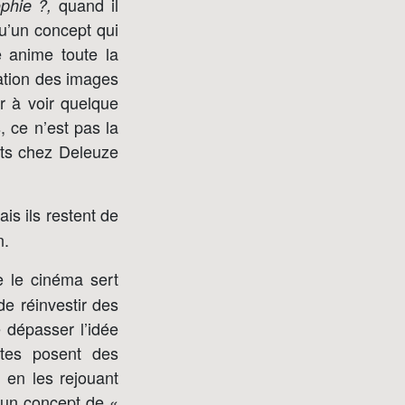
quand il
phie ?,
qu’un concept qui
e anime toute la
cation des images
r à voir quelque
, ce n’est pas la
pts chez Deleuze
is ils restent de
n.
e le cinéma sert
de réinvestir des
 dépasser l’idée
stes posent des
 en les rejouant
 un concept de «