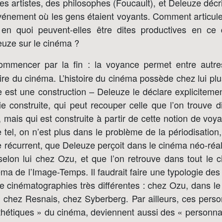
les artistes, des philosophes (Foucault), et Deleuze déc
nement où les gens étaient voyants. Comment articuler
 en quoi peuvent-elles être dites productives en ce 
euze sur le cinéma ?
mmencer par la fin : la voyance permet entre autr
toire du cinéma. L’histoire du cinéma possède chez lui plu
est une construction – Deleuze le déclare expliciteme
ie construite, qui peut recouper celle que l’on trouve 
mais qui est construite à partir de cette notion de vo
el, on n’est plus dans le problème de la périodisation
récurrent, que Deleuze perçoit dans le cinéma néo-réal
selon lui chez Ozu, et que l’on retrouve dans tout le
éma de l’Image-Temps. Il faudrait faire une typologie d
e cinématographies très différentes : chez Ozu, dans le
 chez Resnais, chez Syberberg. Par ailleurs, ces perso
sthétiques » du cinéma, deviennent aussi des « personn