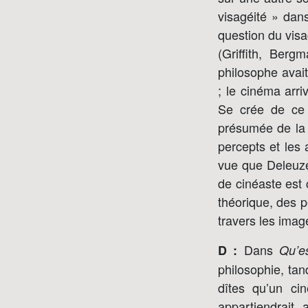
visagéité » da
question du visa
(Griffith, Berg
philosophe avait 
; le cinéma arri
Se crée de ce 
présumée de la p
percepts et les 
vue que Deleuze 
de cinéaste est 
théorique, des p
travers les imag
Dans
D :
Qu’e
philosophie, tan
dîtes qu’un ci
appartiendrait 