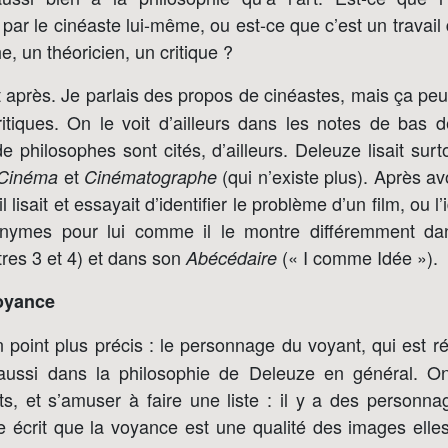
 par le cinéaste lui-même, ou est-ce que c’est un travail q
e, un théoricien, un critique ?
t après. Je parlais des propos de cinéastes, mais ça pe
ritiques. On le voit d’ailleurs dans les notes de bas
e philosophes sont cités, d’ailleurs. Deleuze lisait sur
et
(qui n’existe plus). Après avoi
 Cinéma
Cinématographe
il lisait et essayait d’identifier le problème d’un film, ou l
nymes pour lui comme il le montre différemment d
res 3 et 4) et dans son
(« I comme Idée »).
Abécédaire
voyance
point plus précis : le personnage du voyant, qui est ré
ussi dans la philosophie de Deleuze en général. On
ts, et s’amuser à faire une liste : il y a des personna
 écrit que la voyance est une qualité des images ell