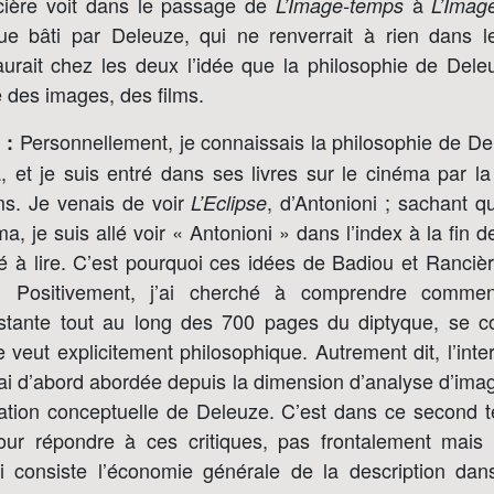
cière voit dans le passage de
à
L’Image-temps
L’Imag
ue bâti par Deleuze, qui ne renverrait à rien dans 
aurait chez les deux l’idée que la philosophie de Del
 des images, des films.
Personnellement, je connaissais la philosophie de De
 :
 et je suis entré dans ses livres sur le cinéma par la 
ms. Je venais de voir
, d’Antonioni ; sachant q
L’Eclipse
ma, je suis allé voir « Antonioni » dans l’index à la fin 
é à lire. C’est pourquoi ces idées de Badiou et Rancièr
. Positivement, j’ai cherché à comprendre commen
nstante tout au long des 700 pages du diptyque, se c
e veut explicitement philosophique. Autrement dit, l’int
l’ai d’abord abordée depuis la dimension d’analyse d’ima
réation conceptuelle de Deleuze. C’est dans ce second
our répondre à ces critiques, pas frontalement mais
 consiste l’économie générale de la description dans