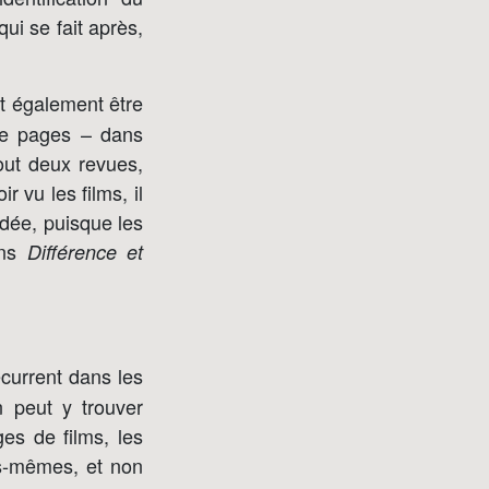
ui se fait après,
ut également être
 de pages – dans
tout deux revues,
r vu les films, il
’idée, puisque les
ans
Différence et
current dans les
 peut y trouver
ges de films, les
es-mêmes, et non