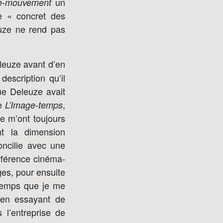
un
e-mouvement
le « concret des
euze ne rend pas
leuze avant d’en
description qu’il
ue Deleuze avait
de
,
L’Image-temps
e m’ont toujours
t la dimension
oncilie avec une
erférence cinéma-
ges, pour ensuite
 temps que je me
 en essayant de
 l’entreprise de