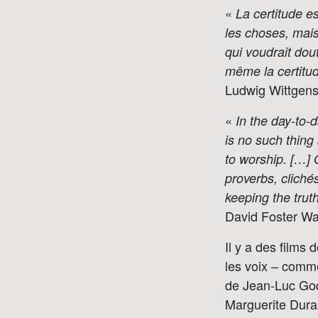
«
La certitude e
les choses, mais
qui voudrait dou
même la certitu
Ludwig Wittgens
«
In the day-to-d
is no such thing
to worship. […] O
proverbs, cliché
keeping the trut
David Foster Wa
Il y a des films
les voix – comm
de Jean-Luc God
Marguerite Dura