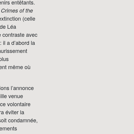
nirs entêtants.
:
Crimes of the
tinction (celle
 de Léa
te contraste avec
 il a d’abord la
ahurissement
plus
oment même où
ions l’annonce
ille venue
ce volontaire
a éviter la
 soit condamnée,
énements