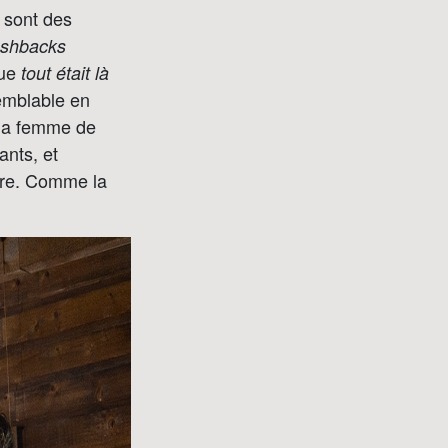
e sont des
ashbacks
que
tout était là
emblable en
 la femme de
ants, et
être. Comme la