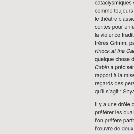
cataclysmiques s
comme toujours 
le théâtre class
contes pour enfa
la violence tradi
frères Grimm, pa
Knock at the Ca
quelque chose du 
a précisém
Cabin
rapport à la mise
regards des per
qu’il s’agit : S
Il y a une drôle 
préférer les qual
l’on préfère parf
l’œuvre de deux