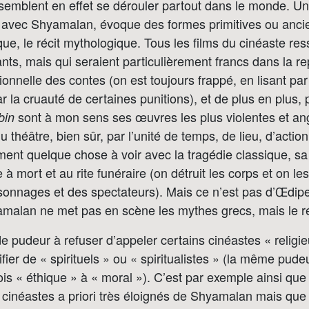
emblent en effet se dérouler partout dans le monde. Un 
avec Shyamalan, évoque des formes primitives ou ancie
ique, le récit mythologique. Tous les films du cinéaste r
nts, mais qui seraient particulièrement francs dans la r
tionnelle des contes (on est toujours frappé, en lisant pa
r la cruauté de certaines punitions), et de plus en plus,
sont à mon sens ses œuvres les plus violentes et ang
bin
théâtre, bien sûr, par l’unité de temps, de lieu, d’action
ent quelque chose à voir avec la tragédie classique, sa f
 à mort et au rite funéraire (on détruit les corps et on le
sonnages et des spectateurs). Mais ce n’est pas d’Œdip
hyamalan ne met pas en scène les mythes grecs, mais le ré
de pudeur à refuser d’appeler certains cinéastes « religie
ifier de « spirituels » ou « spiritualistes » (la même pudeu
ois « éthique » à « moral »). C’est par exemple ainsi que 
 cinéastes a priori très éloignés de Shyamalan mais que