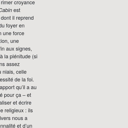
 rimer croyance
est
Cabin
, dont il reprend
du foyer en
n une force
tion, une
in aux signes,
 la plénitude (si
ins assez
niais, celle
ssité de la foi.
pport qu’il a au
né pour ça – et
iser et écrire
religieux : ils
nivers nous a
nnalité et d’un