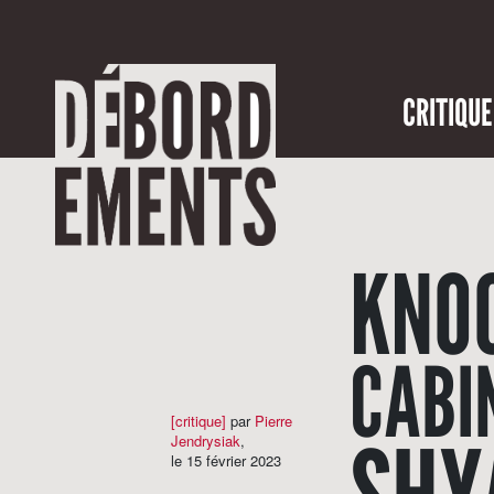
CRITIQUE
KNOC
CABIN
[critique]
par
Pierre
Jendrysiak
,
le 15 février 2023