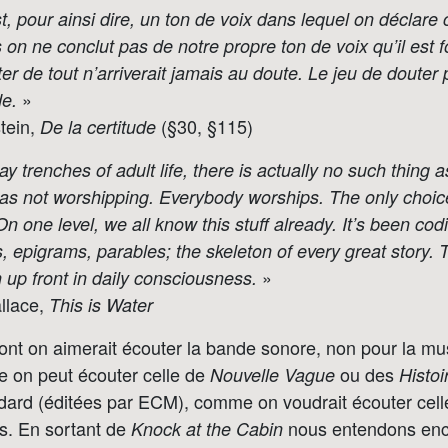
st, pour ainsi dire, un ton de voix dans lequel on déclar
 on ne conclut pas de notre propre ton de voix qu’il est f
ter de tout n’arriverait jamais au doute. Le jeu de douter
»
de.
tein,
(§30, §115)
De la certitude
ay trenches of adult life, there is actually no such thing
 as not worshipping. Everybody worships. The only choic
n one level, we all know this stuff already. It’s been cod
s, epigrams, parables; the skeleton of every great story. T
»
h up front in daily consciousness.
llace,
This is Water
 dont on aimerait écouter la bande sonore, non pour la m
e on peut écouter celle de
ou des
Nouvelle Vague
Histo
ard (éditées par ECM), comme on voudrait écouter celle
s. En sortant de
nous entendons enc
Knock at the Cabin