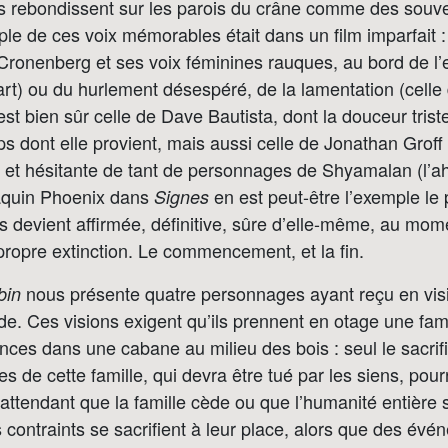
es rebondissent sur les parois du crâne comme des souve
le de ces voix mémorables était dans un film imparfait 
ronenberg et ses voix féminines rauques, au bord de l’ex
rt) ou du hurlement désespéré, de la lamentation (celle
’est bien sûr celle de Dave Bautista, dont la douceur tris
s dont elle provient, mais aussi celle de Jonathan Groff :
e et hésitante de tant de personnages de Shyamalan (l’
aquin Phoenix dans
en est peut-être l’exemple le 
Signes
s devient affirmée, définitive, sûre d’elle-même, au m
propre extinction. Le commencement, et la fin.
nous présente quatre personnages ayant reçu en vis
bin
de. Ces visions exigent qu’ils prennent en otage une fam
ces dans une cabane au milieu des bois : seul le sacrifi
 de cette famille, qui devra être tué par les siens, pourr
attendant que la famille cède ou que l’humanité entière
s contraints se sacrifient à leur place, alors que des év