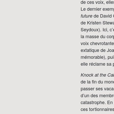
de ces voix, ell
Le dernier exemp
de David C
future
de Kristen Stewa
Seydoux). Ici, c
la masse du corp
voix chevrotant
extatique de Jo
mémorable), pui
elle réclame sa 
Knock at the Ca
de la fin du mon
passer ses vacan
d’un des membres
catastrophe. En 
ces tortionnaire