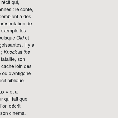
récit qui,
nnes : le conte,
essemblent à des
eprésentation de
r exemple les
 puisque
et
Old
oissantes. Il y a
 ;
Knock at the
atalité, son
s cache loin des
e ou d’Antigone
cit biblique.
ux » et à
r qui fait que
l’on décrit
 son cinéma,