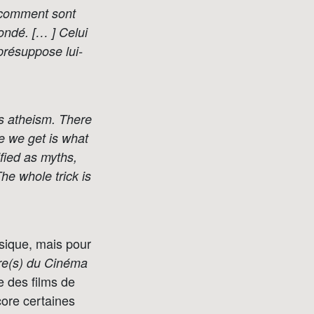
e comment sont
ondé. [… ] Celui
 présuppose lui-
 as atheism. There
e we get is what
ified as myths,
he whole trick is
usique, mais pour
ire(s) du Cinéma
 des films de
ore certaines