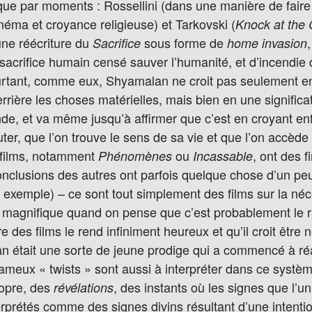
que par moments : Rossellini (dans une manière de faire
néma et croyance religieuse) et Tarkovski (
Knock at the 
ne réécriture du
sous forme de
Sacrifice
home invasion
 sacrifice humain censé sauver l’humanité, et d’incendie 
urtant, comme eux, Shyamalan ne croit pas seulement e
rrière les choses matérielles, mais bien en une significa
de, et va même jusqu’à affirmer que c’est en croyant enf
ter, que l’on trouve le sens de sa vie et que l’on accède à
s films, notamment
ou
, ont des f
Phénomènes
Incassable
onclusions des autres ont parfois quelque chose d’un peu 
 exemple) – ce sont tout simplement des films sur la néce
magnifique quand on pense que c’est probablement le ra
e des films le rend infiniment heureux et qu’il croit être 
n était une sorte de jeune prodige qui a commencé à réal
fameux « twists » sont aussi à interpréter dans ce système 
ropre, des
, des instants où les signes que l’u
révélations
rprétés comme des signes divins résultant d’une intentio