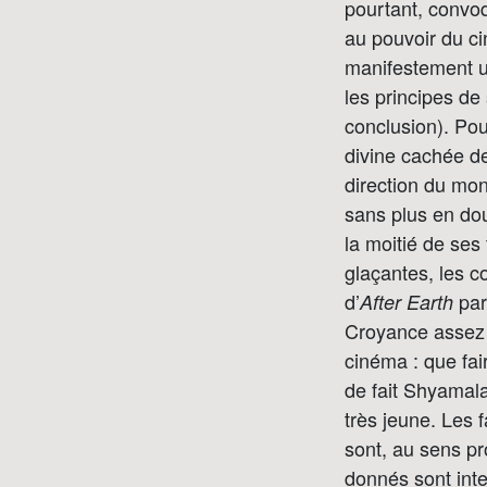
pourtant, convo
au pouvoir du ci
manifestement u
les principes de
conclusion). Po
divine cachée de
direction du mon
sans plus en dou
la moitié de se
glaçantes, les c
d’
par
After Earth
Croyance assez 
cinéma : que fair
de fait Shyamala
très jeune. Les 
sont, au sens p
donnés sont inte