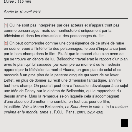
Durée : 115 min
Sortie le 10 avril 2012
[
1
] Qui ne sont pas interprétés par des acteurs et n’apparaîtront pas
comme personnages, mais se manifesteront uniquement par la
télévision et dans les discussions des personnages du film.
[
2
] On peut comprendre comme une conséquence de ce style de mise
en scène, voué à l’intériorité des personnages, le peu d’importance joué
par le hors-champ dans le film. Plutôt que le rapport d’un plan avec ce
qui se trouve en dehors de lui, Bellocchio travaillerait le rapport d’un plan
avec le plan qui lui succède (par exemple au moment où le médecin
apprend par la télévision la mort d’Eluana, un gros plan de celui-ci est
raccordé à un gros plan de la patiente droguée qui vient de se lever.
L’effet, en plus de donner au récit une dimension fantastique, annihile
tout hors-champ. On pourrait peut-être à l’occasion développer à ce sujet
une idée de Daney sur le cinéma de Bellocchio, qui le rapprochait du
dessin animé. Mais la remarque selon laquelle cela s’accompagnait
d’une absence d’émotion me semble, en tout cas pour ce film,
injustifiée. Voir « Marco Bellocchio,
Le Saut dans le vide
», in
La maison
cinéma et le monde, tome 1
, P.O.L, Paris, 2001, p261-262