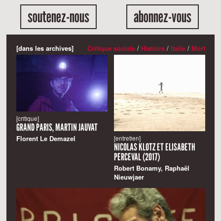
soutenez-nous
abonnez-vous
[dans les archives]
Critique sociale
/
Histoire
/
Italie
/
Mort
[critique]
GRAND PARIS, MARTIN JAUVAT
Florent Le Demazel
[entretien]
NICOLAS KLOTZ ET ELISABETH
PERCEVAL (2017)
Robert Bonamy, Raphaël
Nieuwjaer