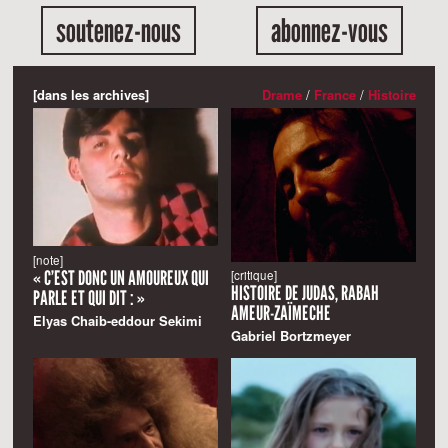
soutenez-nous
abonnez-vous
[dans les archives]
Drame
/
France
/
Histoire
[note]
« C’EST DONC UN AMOUREUX QUI
[critique]
HISTOIRE DE JUDAS, RABAH
PARLE ET QUI DIT : »
AMEUR-ZAÏMECHE
Elyas Chaib-eddour Sekimi
Gabriel Bortzmeyer