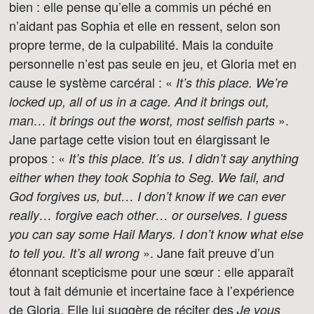
bien : elle pense qu’elle a commis un péché en
n’aidant pas Sophia et elle en ressent, selon son
propre terme, de la culpabilité. Mais la conduite
personnelle n’est pas seule en jeu, et Gloria met en
cause le système carcéral : «
It’s this place. We’re
locked up, all of us in a cage. And it brings out,
».
man… it brings out the worst, most selfish parts
Jane partage cette vision tout en élargissant le
propos : «
It’s this place. It’s us. I didn’t say anything
either when they took Sophia to Seg. We fail, and
God forgives us, but… I don’t know if we can ever
really… forgive each other… or ourselves. I guess
you can say some Hail Marys. I don’t know what else
». Jane fait preuve d’un
to tell you. It’s all wrong
étonnant scepticisme pour une sœur : elle apparaît
tout à fait démunie et incertaine face à l’expérience
de Gloria. Elle lui suggère de réciter des
Je vous