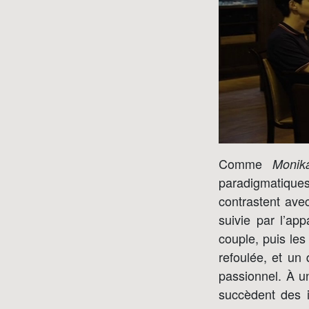
Comme
Monik
paradigmatiques
contrastent ave
suivie par l’a
couple, puis les
refoulée, et un
passionnel. À u
succèdent des i