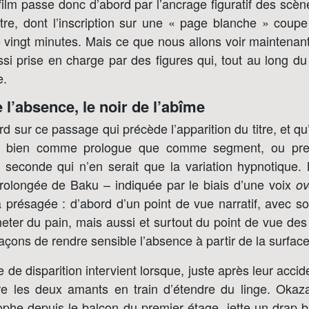
ilm passe donc d’abord par l’ancrage figuratif des scèn
titre, dont l’inscription sur une « page blanche » coupe
vingt minutes. Mais ce que nous allons voir maintenant
i prise en charge par des figures qui, tout au long du
e.
e l’absence, le noir de l’abîme
 sur ce passage qui précède l’apparition du titre, et qu’i
si bien comme prologue que comme segment, ou pre
seconde qui n’en serait que la variation hypnotique
rolongée de Baku – indiquée par le biais d’une voix
ov
jà présagée : d’abord d’un point de vue narratif, avec s
cheter du pain, mais aussi et surtout du point de vue des
 façons de rendre sensible l’absence à partir de la surfac
 de disparition intervient lorsque, juste après leur acci
 les deux amants en train d’étendre du linge. Okazak
ophe depuis le balcon du premier étage, jette un drap bl