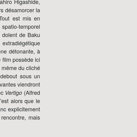
ahiro Higashide,
urs désamorcer la
Tout est mis en
spatio-temporel
ps dolent de Baku
xtradiégétique
ène détonante, à
 film possède ici
re même du cliché
 debout sous un
ivantes viendront
vec
(Alfred
Vertigo
’est alors que le
onc explicitement
rencontre, mais