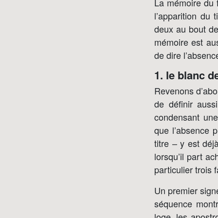
La mémoire du f
l’apparition du 
deux au bout de 
mémoire est auss
de dire l’absenc
1. le blanc d
Revenons d’abord
de définir aus
condensant une 
que l’absence p
titre – y est dé
lorsqu’il part a
particulier trois
Un premier signe
séquence montre
loge, les apostr