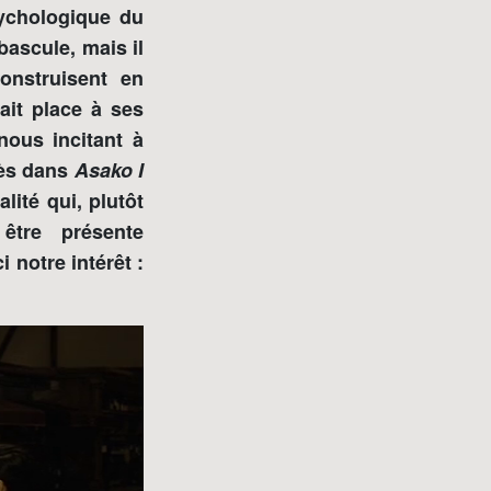
sychologique du
ascule, mais il
onstruisent en
ait place à ses
nous incitant à
près dans
Asako I
lité qui, plutôt
être présente
 notre intérêt :