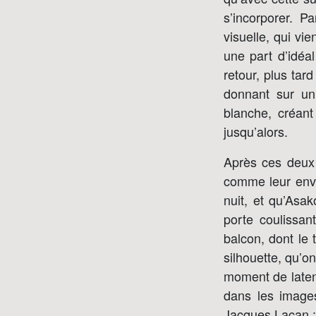
s’incorporer. P
visuelle, qui vi
une part d’idéa
retour, plus tar
donnant sur un
blanche, créant
jusqu’alors.
Après ces deux 
comme leur enver
nuit, et qu’Asa
porte coulissan
balcon, dont le 
silhouette, qu’o
moment de laten
dans les images
Jacques Lacan :