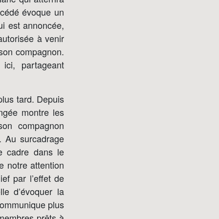
rocédé évoque un
qui est annoncée,
utorisée à venir
e son compagnon.
ici, partageant
plus tard. Depuis
ongée montre les
t son compagnon
u. Au surcadrage
re cadre dans le
e notre attention
ef par l’effet de
lle d’évoquer la
e communique plus
 membres prêts à