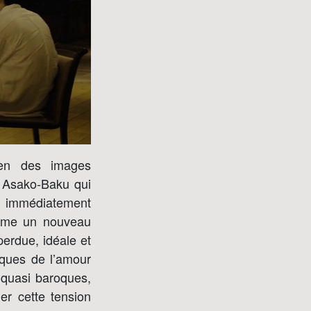
en des images
e Asako-Baku qui
u, immédiatement
orme un nouveau
perdue, idéale et
rques de l’amour
 quasi baroques,
er cette tension