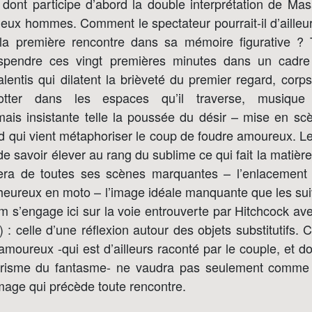
 dont participe d’abord la double interprétation de Mas
deux hommes. Comment le spectateur pourrait-il d’aille
 la première rencontre dans sa mémoire figurative ? 
pendre ces vingt premières minutes dans un cadre 
lentis qui dilatent la brièveté du premier regard, cor
otter dans les espaces qu’il traverse, musique e
ais insistante telle la poussée du désir – mise en sc
d qui vient métaphoriser le coup de foudre amoureux. Le
 de savoir élever au rang du sublime ce qui fait la matiè
 fera de toutes ses scènes marquantes – l’enlacement
 heureux en moto – l’image idéale manquante que les su
lm s’engage ici sur la voie entrouverte par Hitchcock a
 : celle d’une réflexion autour des objets substitutifs. C
moureux -qui est d’ailleurs raconté par le couple, et d
 prisme du fantasme- ne vaudra pas seulement comme 
mage qui précède toute rencontre.