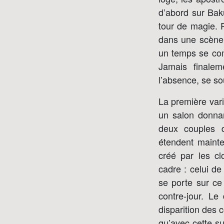
d’abord sur Bak
tour de magie. P
dans une scène 
un temps se com
Jamais finalem
l’absence, se so
La première vari
un salon donnan
deux couples d
étendent mainte
créé par les cl
cadre : celui de
se porte sur ce 
contre-jour. Le
disparition des 
qu’avec cette s