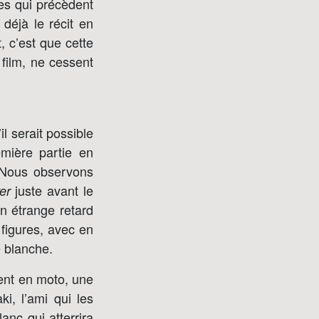
es qui précèdent
 déjà le récit en
, c’est que cette
 film, ne cessent
l serait possible
mière partie en
. Nous observons
juste avant le
er
on étrange retard
 figures, avec en
e blanche.
dent en moto, une
i, l’ami qui les
anc qui atterrira