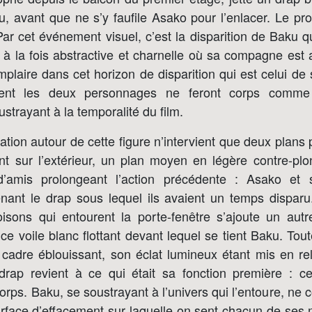
u, avant que ne s’y faufile Asako pour l’enlacer. Le p
ar cet événement visuel, c’est la disparition de Baku 
à la fois abstractive et charnelle où sa compagne est a
plaire dans cet horizon de disparition qui est celui d
ent les deux personnages ne feront corps comme 
ustrayant à la temporalité du film.
ation autour de cette figure n’intervient que deux plans 
t sur l’extérieur, un plan moyen en légère contre-pl
’amis prolongeant l’action précédente : Asako e
nant le drap sous lequel ils avaient un temps dispar
oisons qui entourent la porte-fenêtre s’ajoute un aut
 ce voile blanc flottant devant lequel se tient Baku. Tout
cadre éblouissant, son éclat lumineux étant mis en reli
 drap revient à ce qui était sa fonction première : ce
corps. Baku, se soustrayant à l’univers qui l’entoure, n
urface d’effacement sur laquelle on sent chacun de ses