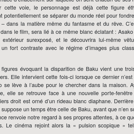
ar cette voie, le personnage est déjà cette figure é
ent potentiellement se séparer du monde réel pour fond
l – dans la matière même du fantasme et du rêve. C’e
d dans le film, sera lié à ce même blanc éclatant : Asako
 extérieur surexposé, et le découvrira lui-même vêt
 un fort contraste avec le régime d’images plus class
figures évoquant la disparition de Baku vient une trois
s. Elle intervient cette fois-ci lorsque ce dernier n’est
ko se lève à l’aube pour le chercher dans la maison. A
te, elle se retrouve face à une nouvelle porte-fenêtr
tiers droit est orné d’un rideau blanc diaphane. Derrière
n suppose un temps être celle de Baku, avant que n’en 
ce renvoie notre regard à ses propres attentes, à ce qu
. Le cinéma rejoint alors la « pulsion scopique » tell