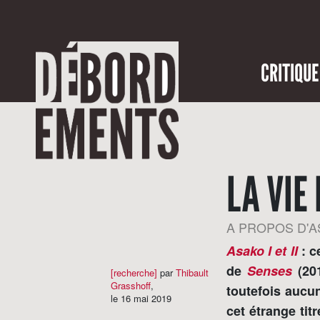
CRITIQUE
LA VIE
A PROPOS D'A
Asako I et II
: c
de
Senses
(201
[recherche]
par
Thibault
Grasshoff
,
toutefois aucun
le 16 mai 2019
cet étrange ti