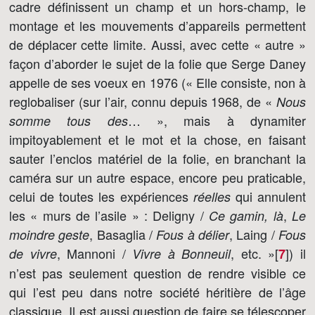
cadre définissent un champ et un hors-champ, le
montage et les mouvements d’appareils permettent
de déplacer cette limite. Aussi, avec cette « autre »
façon d’aborder le sujet de la folie que Serge Daney
appelle de ses voeux en 1976 (« Elle consiste, non à
reglobaliser (sur l’air, connu depuis 1968, de «
Nous
… », mais à dynamiter
somme tous des
impitoyablement et le mot et la chose, en faisant
sauter l’enclos matériel de la folie, en branchant la
caméra sur un autre espace, encore peu praticable,
celui de toutes les expériences
qui annulent
réelles
les « murs de l’asile » : Deligny /
,
Ce gamin, là
Le
, Basaglia /
, Laing /
moindre geste
Fous à délier
Fous
, Mannoni /
, etc. »[
]
) il
de vivre
Vivre à Bonneuil
7
n’est pas seulement question de rendre visible ce
qui l’est peu dans notre société héritière de l’âge
classique. Il est aussi question de faire se télescoper