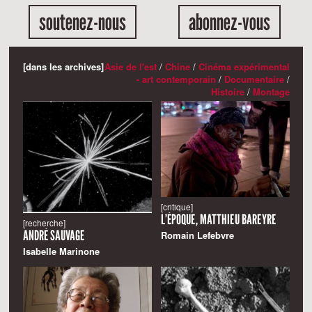
soutenez-nous
abonnez-vous
[dans les archives]
Asie de l'est
/
Chine
/
Cinéma expérimental
- art contemporain
/
Documentaire
/
Histoire
/
Montage
[critique]
L’ÉPOQUE, MATTHIEU BAREYRE
[recherche]
ANDRÉ SAUVAGE
Romain Lefebvre
Isabelle Marinone