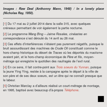
Images :
Raw Deal
(Anthonny Mann, 1948) /
In a lonely place
(Nicholas Ray, 1950).
[
1
] Du 17 mai au 2 juillet 2014 dans la salle 315, avec quelques
créneaux permettant de voir également la partie nocturne.
[
2
] Le programme
Wang Bing – Jaime Rosales, cinéastes en
correspondance
s’est déroulé du 14 avril au 26 mai.
[
3
] Ces effets d’interférences n’étaient pas purement négatifs, puisque le
bruit assourdissant des machines de
Crude Oil
constituait comme le
hors-champ historique du désert de
Traces
où les déportés du maoïsme
avaient péri, et le hors-champ économique de
Père et fils
, moyen-
métrage qui enregistre le quotidien des naufragés de l’exil rural.
[
4
] En ce sens, il fait contre-point aux
Trois soeurs du Yunnan
, puisque
la jeune Ying Ying, restée à la campagne après le départ à la ville de
son père et de ses deux soeurs, est un être qui ne connaît presque que
le labeur.
[
5
] Christian Marclay a d’ailleurs réalisé un court-métrage de montage,
en 1995, baptisé avec beaucoup d’à-propos
Téléphone
.