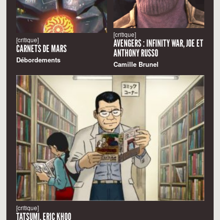
[critique]
[critique]
AVENGERS : INFINITY WAR, JOE ET
CARNETS DE MARS
ANTHONY RUSSO
Débordements
Camille Brunel
[critique]
TATSUMI, ERIC KHOO