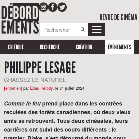
REVUE DE CINÉMA
CRITIQUE
RECHERCHE
CRÉATION
ÉVÉNEMENTS
PHILIPPE LESAGE
CHASSEZ LE NATUREL
[entretien]
par
Élias Hérody
,
le 31 juillet 2024
Comme le feu
prend place dans les contrées
reculées des forêts canadiennes, où deux vieux
amis se retrouvent. Tous deux cinéastes, leurs
carrières ont suivi des cours différents : le
premier, Blake, s’est détourné du monde pour