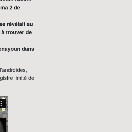
néma 2 de
 se révélait au
 à trouver de
 Benayoun dans
d’androïdes,
istre limité de