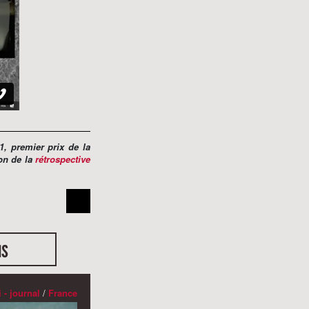
1, premier prix de la
ion de la
rétrospective
us
 - journal
/
France