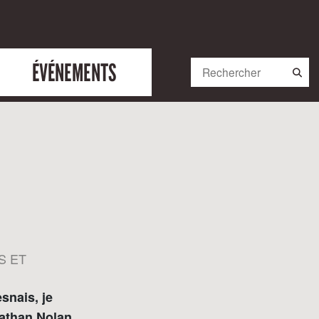
ÉVÉNEMENTS
S ET
snais, je
athan Nolan.