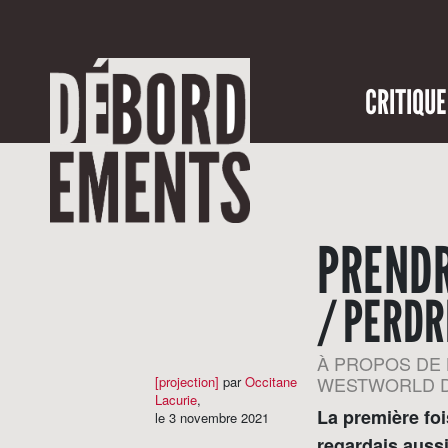
CRITIQUE
PRENDR
/ PERD
À PROPOS DE 
WESTWORLD D
[projection]
par
Occitane
Lacurie
,
La première foi
le 3 novembre 2021
regardais auss