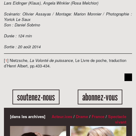
Lars Eidinger (Klaus), Angela Winkler (Rosa Melchior)
Scénario: Olivier Assayas / Montage: Marion Monnier / Photographie :
Yorick Le Saux
Son : Daniel Sobrino
Durée : 124 min
Sortie : 20 août 2014
[
1
] Nietzsche,
La Volonté de puissance
, Le Livre de poche, traduction
d’Henri Albert, pp.433-434.
soutenez-nous
abonnez-vous
[dans les archives]
Acteur.ices
/
Drame
/
France
/
Spectacle
vivant