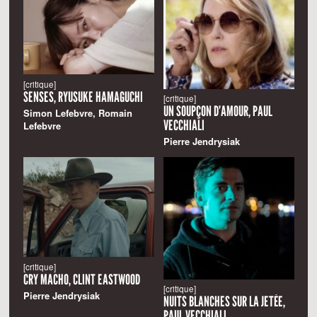
[critique]
SENSES, RYUSUKE HAMAGUCHI
[critique]
UN SOUPÇON D’AMOUR, PAUL
Simon Lefebvre, Romain
VECCHIALI
Lefebvre
Pierre Jendrysiak
[critique]
CRY MACHO, CLINT EASTWOOD
[critique]
Pierre Jendrysiak
NUITS BLANCHES SUR LA JETÉE,
PAUL VECCHIALI