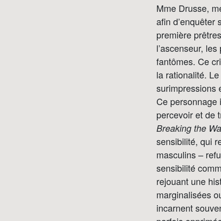
Mme Drusse, médi
afin d’enquêter 
première prêtres
l’ascenseur, les 
fantômes. Ce cri 
la rationalité. L
surimpressions e
Ce personnage il
percevoir et de 
Breaking the W
sensibilité, qui
masculins – refus
sensibilité comm
rejouant une his
marginalisées ou
incarnent souven