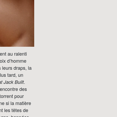
ent au ralenti
 voix d’homme
s leurs draps, la
lus tard, un
.
 Jack Built
rencontre des
torrent pour
me si la matière
nt les têtes de