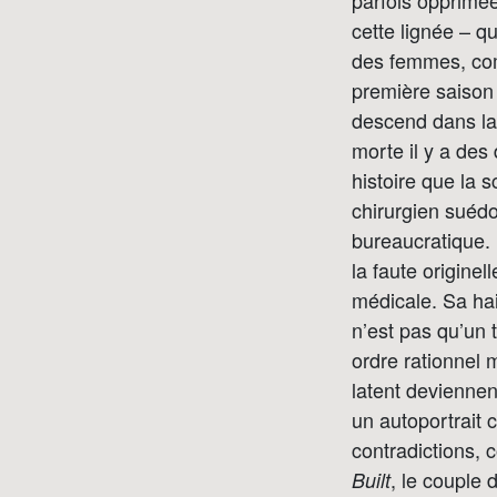
parfois opprimée
cette lignée – q
des femmes, com
première saison
descend dans la
morte il y a des
histoire que la s
chirurgien suédo
bureaucratique. H
la faute origine
médicale. Sa hai
n’est pas qu’un t
ordre rationnel 
latent devienne
un autoportrait 
contradictions, 
, le couple
Built