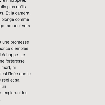
èvres, happées
tis plus qu’ils
bas. Et la caméra,
le plonge comme
erge rampent vers
éjà une promesse
annonce d’emblée
qui échappe. Le
une forteresse
 mort, ni
’est l’idée que le
 réel et sa
d’un
e, explorant les
.