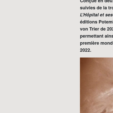
Conçue en deux
suivies de la t
L’Hôpital et se
éditions Potemk
von Trier de 20
permettant ains
première mondia
2022.