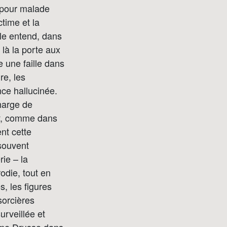
r pour malade
time et la
lle entend, dans
e là la porte aux
e une faille dans
re, les
nce hallucinée.
harge de
, comme dans
ent cette
 souvent
rie – la
odie, tout en
, les figures
sorcières
urveillée et