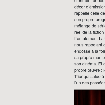
d’entrain, debou
décor d’émission
rappelle celle d
son propre progr
mélange de série
réel de la fictio
frontalement Lar
nous rappelant qu
endosse à la foi
sa propre manipu
son cinéma. Et
propre œuvre : l
Trier qui salue à
l’un des possé