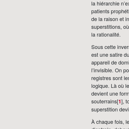
la hiérarchie n’
patients prophét
de la raison et 
superstitions, o
la rationalité.
Sous cette inver
est une satire d
appareil de domi
l’invisible. On po
registres sont le
logique. Là où l
devient une form
souterrains[
]
, t
1
superstition dev
À chaque fois, l