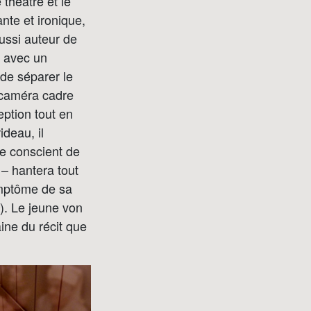
 théâtre et le
non avenue, n’ayant
nte et ironique,
ni vérité ni
importance, ne
ussi auteur de
pouvant pas faire foi
en justice, ne
s avec un
pouvant pas
 de séparer le
authentifier un acte
ou un contrat, ne
a caméra cadre
pouvant pas même,
dans le sacrifice de
ption tout en
la messe, permettre
ideau, il
la
transsubstantiation
te conscient de
et faire du pain un
corps ; il arrive aussi
 – hantera tout
en revanche qu’on
lui prête, par
ymptôme de sa
opposition à toute
). Le jeune von
autre, d’étranges
pouvoirs, celui de
aine du récit que
dire une vérité
cachée, celui de
prononcer l’avenir,
celui de voir en toute
naïveté ce que la
sagesse des autres
ne peut pas
percevoir. » (Michel