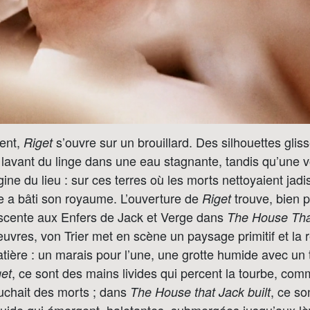
ent,
s’ouvre sur un brouillard. Des silhouettes gliss
Riget
 lavant du linge dans une eau stagnante, tandis qu’une
gine du lieu : sur ces terres où les morts nettoyaient jadi
 a bâti son royaume. L’ouverture de
trouve, bien p
Riget
scente aux Enfers de Jack et Verge dans
The House That
vres, von Trier met en scène un paysage primitif et la 
tière : un marais pour l’une, une grotte humide avec un 
, ce sont des mains livides qui percent la tourbe, com
get
chait des morts ; dans
, ce so
The House that Jack built