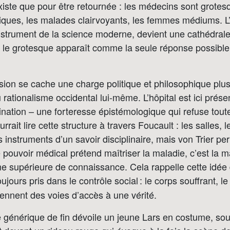
existe que pour être retournée : les médecins sont grotes
iques, les malades clairvoyants, les femmes médiums. L’
instrument de la science moderne, devient une cathédral
ù le grotesque apparaît comme la seule réponse possible
sion se cache une charge politique et philosophique plus
u rationalisme occidental lui-même. L’hôpital est ici pré
nation – une forteresse épistémologique qui refuse tout
urrait lire cette structure à travers Foucault : les salles, l
s instruments d’un savoir disciplinaire, mais von Trier per
e pouvoir médical prétend maîtriser la maladie, c’est la m
e supérieure de connaissance. Cela rappelle cette idée
oujours pris dans le contrôle social : le corps souffrant, le 
iennent des voies d’accès à une vérité.
e générique de fin dévoile un jeune Lars en costume, sour