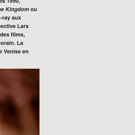
es 1990,
he Kingdom
ou
u-ray aux
ective Lars
 des films,
orain. La
de Venise en