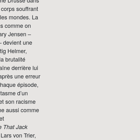
 Mme Drusse dans
 corps souffrant
 les mondes. La
ols comme on
ary Jensen –
– devient une
Stig Helmer,
a brutalité
aîne derrière lui
 après une erreur
 chaque épisode,
antasme d’un
 et son racisme
nne aussi comme
et
 That Jack
Lars von Trier,