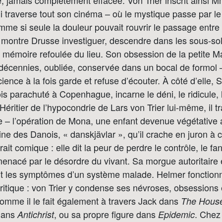
, jamais complètement effacée. Von Trier inscrit ainsi
ui traverse tout son cinéma – où le mystique passe par le
me si seule la douleur pouvait rouvrir le passage entre
 montre Drusse investiguer, descendre dans les sous-s
 mémoire refoulée du lieu. Son obsession de la petite M
 décennies, oubliée, conservée dans un bocal de formol 
cience à la fois garde et refuse d’écouter. À côté d’elle, 
is parachuté à Copenhague, incarne le déni, le ridicule, l
éritier de l’hypocondrie de Lars von Trier lui-même, il tr
lle – l’opération de Mona, une enfant devenue végétative
ne des Danois, « danskjävlar », qu’il crache en juron à
rait comique : elle dit la peur de perdre le contrôle, le f
menacé par le désordre du vivant. Sa morgue autoritaire
nt les symptômes d’un système malade. Helmer fonctio
critique : von Trier y condense ses névroses, obsessions 
comme il le fait également à travers Jack dans
The House
 dans
, ou sa propre figure dans
. Chez 
Antichrist
Epidemic