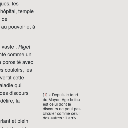
ques, les
hôpital, temple
e de
 au pouvoir et à
 vaste :
Riget
senté comme un
e porosité avec
es couloirs, les
vertit cette
aladie qui
 des discours
[
] « Depuis le fond
1
du Moyen Age le fou
délire, la
est celui dont le
discours ne peut pas
circuler comme celui
des autres : il arrive
iant et plein
que sa parole soit
tenue pour nulle et