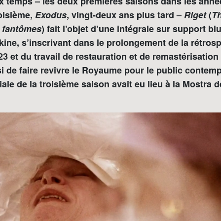
 temps – les deux premières saisons dans les anné
roisième,
Exodus
, vingt-deux ans plus tard –
Riget
(
T
s fantômes
) fait l’objet d’une intégrale sur support bl
ine, s’inscrivant dans le prolongement de la rétrosp
23 et du travail de restauration et de remastérisation
i de faire revivre le Royaume pour le public contemp
le de la troisième saison avait eu lieu à la Mostra 