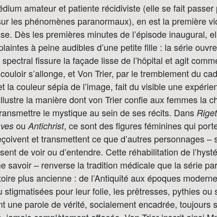
um amateur et patiente récidiviste (elle se fait passe
sur les phénomènes paranormaux), en est la première vic
se. Dès les premières minutes de l’épisode inaugural, e
plaintes à peine audibles d’une petite fille : la série ouvr
spectral fissure la façade lisse de l’hôpital et agit comm
e couloir s’allonge, et Von Trier, par le tremblement du cad
t la couleur sépia de l’image, fait du visible une expérie
lustre la manière dont von Trier confie aux femmes la c
transmettre le mystique au sein de ses récits. Dans
Riget
ou
, ce sont des figures féminines qui port
aves
Antichrist
 reçoivent et transmettent ce que d’autres personnages –
ent de voir ou d’entendre. Cette réhabilitation de l’hysté
e savoir – renverse la tradition médicale que la série par
toire plus ancienne : de l’Antiquité aux époques modernes
 stigmatisées pour leur folie, les prêtresses, pythies ou 
t une parole de vérité, socialement encadrée, toujours s