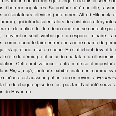
t devant un rideau rouge qui évoque à la fois la scène de
s d’horreur populaires. Sa posture cérémonielle, rassura
es présentateurs télévisés (notamment Alfred Hitchock, a
amme), qui introduisaient alors des histoires effrayante
ux et de malice. Ici, le rideau rouge ne se contente pas
n ; il devient un seuil symbolique, un espace liminaire. L
s, comme pour le faire entrer dans notre champ de perce
’il s’agit d’une mise en scène. En s’affichant devant le r
s le rôle du démiurge et celui du charlatan, un illusionnis
lation. Cette ambivalence – entre maîtrise et imposture
 dans
, déjà, l’auteur s’exhibe finalement comme s
Riget
e cinéaste est aussi un patient (on en revient à
Epidemic
 la fin de chaque épisode n’est pas tant l’autorité souver
dés du Royaume.