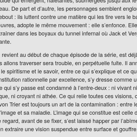
guide qui émergent, haletantes, submergées jusqu’aux l
l’eau. De part et d’autre, les personnages semblent englou
bout : ils luttent contre une matière qui les tire vers le 
uvres, adopte le même mouvement : elle s’enfonce. El
ntraîner dans les boyaux du tunnel infernal où Jack et V
ante.
 revient au début de chaque épisode de la série, est d
s allons traverser sera trouble, en perpétuelle fuite. Il 
 le spiritisme et le savoir, entre ce qui s’explique et ce 
institution rationnelle par excellence, s’y dresse comme 
e qui s’y passe est condamné à l’entre-deux : ni vivant ni
ue, ni croyant ni athée. Ce qui relie toutes ces visions, c
n Trier est toujours un art de la contamination : entre le
l’image et sa maladie. L’image qui se constitue est celle 
 regard, avant de se fixer, s’est laissé happer par l’abîm
n extraire une vision suspendue entre surface et gouffre