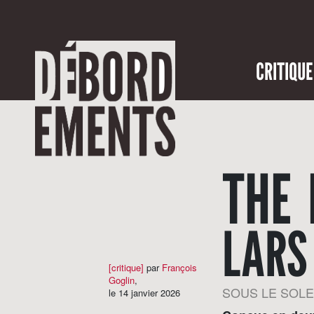
CRITIQUE
THE 
LARS
[critique]
par
François
Goglin
,
SOUS LE SOLE
le 14 janvier 2026