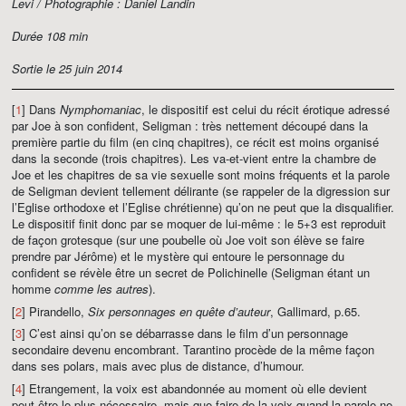
Levi / Photographie : Daniel Landin
Durée 108 min
Sortie le 25 juin 2014
[
1
] Dans
Nymphomaniac
, le dispositif est celui du récit érotique adressé
par Joe à son confident, Seligman : très nettement découpé dans la
première partie du film (en cinq chapitres), ce récit est moins organisé
dans la seconde (trois chapitres). Les va-et-vient entre la chambre de
Joe et les chapitres de sa vie sexuelle sont moins fréquents et la parole
de Seligman devient tellement délirante (se rappeler de la digression sur
l’Eglise orthodoxe et l’Eglise chrétienne) qu’on ne peut que la disqualifier.
Le dispositif finit donc par se moquer de lui-même : le 5+3 est reproduit
de façon grotesque (sur une poubelle où Joe voit son élève se faire
prendre par Jérôme) et le mystère qui entoure le personnage du
confident se révèle être un secret de Polichinelle (Seligman étant un
homme
comme les autres
).
[
2
] Pirandello,
Six personnages en quête d’auteur
, Gallimard, p.65.
[
3
] C’est ainsi qu’on se débarrasse dans le film d’un personnage
secondaire devenu encombrant. Tarantino procède de la même façon
dans ses polars, mais avec plus de distance, d’humour.
[
4
] Etrangement, la voix est abandonnée au moment où elle devient
peut-être le plus nécessaire, mais que faire de la voix quand la parole ne