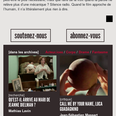
relève plus d’une mécanique ? Silence radio. Quand le film approche de
l’humain, il n’a littéralement plus rien à dire.
soutenez-nous
abonnez-vous
[dans les archives]
Acteur.ices
/
Corps
/
Drame
/
Fantasme
[recherche]
QU’EST-IL ARRIVÉ AU MARI DE
[critique]
CALL ME BY YOUR NAME, LUCA
JEANNE DIELMAN ?
GUADAGNINO
Mathias Lavin
Jean-Sébastien Massart