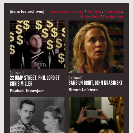
[dans les archives]
Amérique du nord
/
Archive
/
Comédie
/
États-Unis
/
Production
[critique]
22 JUMP STREET, PHIL LORD ET
[critique]
SANS UN BRUIT, JOHN KRASINSKI
CHRIS MILLER
Simon Lefebvre
Raphaël Nieuwjaer