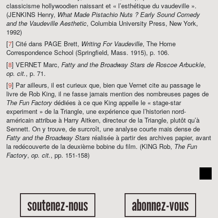
classicisme hollywoodien naissant et « l’esthétique du vaudeville ».
(JENKINS Henry,
What Made Pistachio Nuts ? Early Sound Comedy
and the Vaudeville Aesthetic
, Columbia University Press, New York,
1992)
[
7
] Cité dans PAGE Brett,
Writing For Vaudeville
, The Home
Correspondence School (Springfield, Mass. 1915), p. 106.
[
8
] VERNET Marc,
Fatty and the Broadway Stars de Roscoe Arbuckle
,
op. cit.
, p. 71.
[
9
] Par ailleurs, il est curieux que, bien que Vernet cite au passage le
livre de Rob King, il ne fasse jamais mention des nombreuses pages de
The Fun Factory
dédiées à ce que King appelle le « stage-star
experiment » de la Triangle, une expérience que l’historien nord-
américain attribue à Harry Aitken, directeur de la Triangle, plutôt qu’à
Sennett. On y trouve, de surcroît, une analyse courte mais dense de
Fatty and the Broadway Stars
réalisée à partir des archives papier, avant
la redécouverte de la deuxième bobine du film. (KING Rob,
The Fun
Factory
,
op. cit.
, pp. 151-158)
soutenez-nous
abonnez-vous