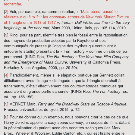
recherche
.
[
2
] Voir, par exemple, sa communication, « “
Mais où est passé le
réalisateur du film ?” : les
continuity scripts
de New York Motion Picture
et Triangle entre 1913 et 1917
»,
Forum. Dall inizio, alla fine / in the very
beginning, at the very end
, Mars 2009, Udine, Italy, pp. 105-114, 2010.
[
3
] King, pour sa part, identifie très bien le fossé entre la rationalisation
des moyens de production adoptée par la Keystone et ses
communiqués de presse (à l’origine des mythes qui continuent à
entourer le studio) présentant la « Fun Factory » comme un site de jeu
permanent. (KING Rob,
The Fun Factory : The Keystone Film Company
and the Emergence of Mass Culture
, University of California Press,
Berkeley & Los Angeles, 2009, pp. 29-39).
[
4
] Paradoxalement, même si le slapstick pratiqué par Sennett collait
difficilement avec l’image « distinguée » que la Triangle cherchait à
transmettre, c’était effectivement ces courts-métrages comiques qui
assuraient en grande partie sa survie. (KING Rob,
The Fun Factory
,
op.
cit.
, pp. 156-158).
[
5
] VERNET Marc,
Fatty and the Broadway Stars de Roscoe Arbuckle
,
Presses universitaires de Lyon, 2015, p. 72
[
6
] Pour ne donner qu’un exemple, nous pouvons citer le cas de ce que
Henry Jenkins appelle la
early sound comedy
, un corpus de films datant
la généralisation du parlant avec des vedettes scéniques (les Marx
Bros., Wheeler & Woolsey, Eddie Cantor, etc.), qui est tiraillé entre le