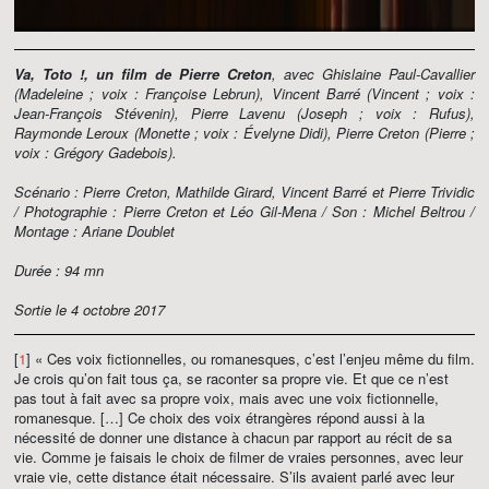
Va, Toto !, un film de Pierre Creton
, avec Ghislaine Paul-Cavallier
(Madeleine ; voix : Françoise Lebrun), Vincent Barré (Vincent ; voix :
Jean-François Stévenin), Pierre Lavenu (Joseph ; voix : Rufus),
Raymonde Leroux (Monette ; voix : Évelyne Didi), Pierre Creton (Pierre ;
voix : Grégory Gadebois).
Scénario : Pierre Creton, Mathilde Girard, Vincent Barré et Pierre Trividic
/ Photographie : Pierre Creton et Léo Gil-Mena / Son : Michel Beltrou /
Montage : Ariane Doublet
Durée : 94 mn
Sortie le 4 octobre 2017
[
1
] « Ces voix fictionnelles, ou romanesques, c’est l’enjeu même du film.
Je crois qu’on fait tous ça, se raconter sa propre vie. Et que ce n’est
pas tout à fait avec sa propre voix, mais avec une voix fictionnelle,
romanesque. […] Ce choix des voix étrangères répond aussi à la
nécessité de donner une distance à chacun par rapport au récit de sa
vie. Comme je faisais le choix de filmer de vraies personnes, avec leur
vraie vie, cette distance était nécessaire. S’ils avaient parlé avec leur