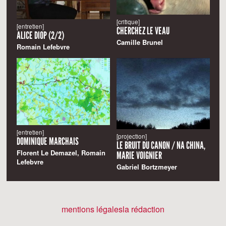
[critique]
[entretien]
CHERCHEZ LE VEAU
ALICE DIOP (2/2)
Camille Brunel
Romain Lefebvre
[entretien]
[projection]
DOMINIQUE MARCHAIS
LE BRUIT DU CANON / NA CHINA,
Florent Le Demazel, Romain
MARIE VOIGNIER
Lefebvre
Gabriel Bortzmeyer
mentions légales
la rédaction