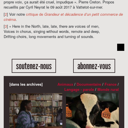
propre voix, ça aurait été cruel, impudique ». Pierre Creton. Propos
recueillis par Cyril Neyrat le 09 août 2017 à Vattetot-sur-mer.
[
2
] Voir notre
critique de
Grandeur et décadence d’un petit commerce de
cinéma
.
[
3
] « Here in the North, late, late, there are voices of men,
Voices in chorus, singing without words, remote and deep,
Drifting choirs, long movements and turning of sounds.
soutenez-nous
abonnez-vous
[dans les archives]
Animaux
/
Documentaire
/
France
/
Langage - parole
/
Monde rural