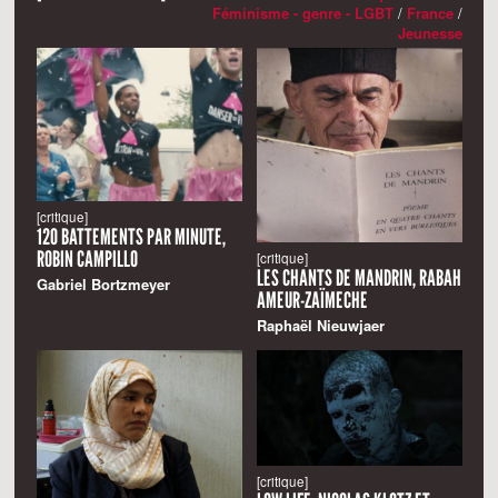
Féminisme - genre - LGBT
/
France
/
Jeunesse
[critique]
120 BATTEMENTS PAR MINUTE,
ROBIN CAMPILLO
[critique]
LES CHANTS DE MANDRIN, RABAH
Gabriel Bortzmeyer
AMEUR-ZAÏMECHE
Raphaël Nieuwjaer
[critique]