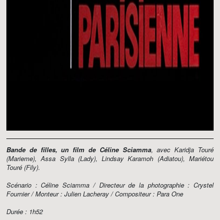
Bande de filles, un film de Céline Sciamma
, avec Karidja Touré
(Marieme), Assa Sylla (Lady), Lindsay Karamoh (Adiatou), Mariétou
Touré (Fily).
Scénario : Céline Sciamma / Directeur de la photographie : Crystel
Fournier / Monteur : Julien Lacheray / Compositeur : Para One
Durée : 1h52