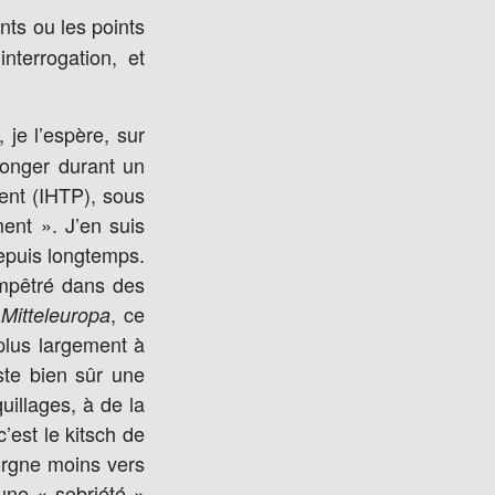
nts ou les points
nterrogation, et
 je l’espère, sur
olonger durant un
sent (IHTP), sous
ment ». J’en suis
depuis longtemps.
mpêtré dans des
n
, ce
Mitteleuropa
 plus largement à
iste bien sûr une
uillages, à de la
est le kitsch de
lorgne moins vers
 une « sobriété »