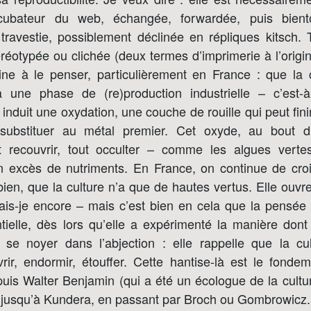
ncubateur du web, échangée, forwardée, puis bient
avestie, possiblement déclinée en répliques kitsch.
réotypée ou clichée (deux termes d’imprimerie à l’origi
ine à le penser, particulièrement en France : que la c
à une phase de (re)production industrielle – c’est-à
 induit une oxydation, une couche de rouille qui peut finir
substituer au métal premier. Cet oxyde, au bout 
t recouvrir, tout occulter – comme les algues vertes
 excès de nutriments. En France, on continue de croir
 bien, que la culture n’a que de hautes vertus. Elle ouvre
sais-je encore – mais c’est bien en cela que la pensée
ntielle, dès lors qu’elle a expérimenté la manière don
 se noyer dans l’abjection : elle rappelle que la cu
vrir, endormir, étouffer. Cette hantise-là est le fond
puis Walter Benjamin (qui a été un écologue de la cult
 jusqu’à Kundera, en passant par Broch ou Gombrowicz.