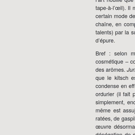
tape-à-l’œil). I
certain mode de 
chaîne, en com
talents) par la s
d’épure.
Bref : selon m
cosmétique – co
des arômes.
Jun
que le kitsch e
condense en effe
ordurier (il fai
simplement, enc
même est assuje
ratées, de gasp
œuvre désormai
dénégation de s