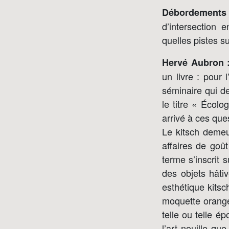
Débordements 
d’intersection 
quelles pistes su
Hervé Aubron 
un livre : pour 
séminaire qui de
le titre « Écolo
arrivé à ces que
Le kitsch deme
affaires de goût
terme s’inscrit 
des objets hâtiv
esthétique kitsc
moquette orange
telle ou telle é
l’art nouille qu