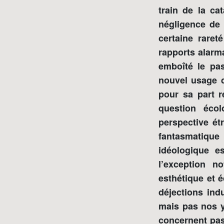
train de la ca
négligence de 
certaine raret
rapports alarm
emboîté le pas
nouvel usage d
pour sa part r
question écol
perspective étr
fantasmatique
idéologique es
l’exception n
esthétique et 
déjections ind
mais pas nos y
concernent pas