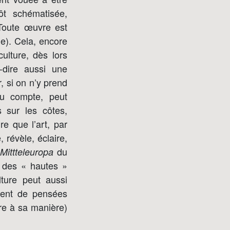
ôt schématisée,
 Toute œuvre est
ne). Cela, encore
ulture, dès lors
-dire aussi une
, si on n’y prend
du compte, peut
 sur les côtes,
e que l’art, par
, révèle, éclaire,
du
Mittteleuropa
t des « hautes »
lture peut aussi
ement de pensées
ure à sa manière)