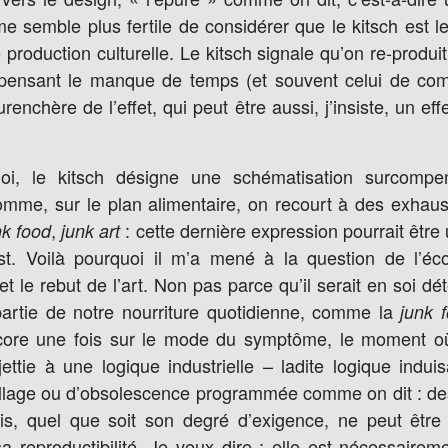
l me semble plus fertile de considérer que le kitsch est
production culturelle. Le kitsch signale qu’on re-produi
pensant le manque de temps (et souvent celui de co
urenchère de l’effet, qui peut être aussi, j’insiste, un ef
oi, le kitsch désigne une schématisation surcomp
mme, sur le plan alimentaire, on recourt à des exhaus
,
: cette dernière expression pourrait êtr
k food
junk art
st. Voilà pourquoi il m’a mené à la question de l’éco
t le rebut de l’art. Non pas parce qu’il serait en soi dét
t partie de notre nourriture quotidienne, comme la
junk 
ore une fois sur le mode du symptôme, le moment où 
ttie à une logique industrielle – ladite logique indui
illage ou d’obsolescence programmée comme on dit : de
s, quel que soit son degré d’exigence, ne peut être
a reproductibilité. Je veux dire : elle est nécessairem