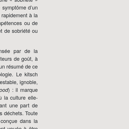
 le symptôme d’un
t rapidement à la
mpétences ou de
fet de sobriété ou
ensée par de la
teurs de goût, à
e un résumé de ce
logie. Le kitsch
estable, ignoble,
) : il marque
food
la culture elle-
sant une part de
s déchets. Toute
 conçue dans la
ent vouée à être