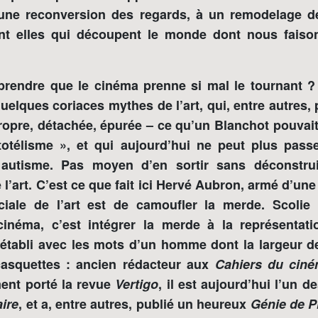
 une reconversion des regards, à un remodelage d
nt elles qui découpent le monde dont nous faiso
ndre que le cinéma prenne si mal le tournant ? P
quelques coriaces mythes de l’art, qui, entre autres, 
propre, détachée, épurée – ce qu’un Blanchot pouvait
otélisme », et qui aujourd’hui ne peut plus pas
utisme. Pas moyen d’en sortir sans déconstruir
l’art. C’est ce que fait ici Hervé Aubron, armé d’une b
ciale de l’art est de camoufler la merde. Scolie 
cinéma, c’est intégrer la merde à la représenta
t établi avec les mots d’un homme dont la largeur d
casquettes : ancien rédacteur aux
Cahiers du cin
ent porté la revue
Vertigo
, il est aujourd’hui l’un d
aire
, et a, entre autres, publié un heureux
Génie de P