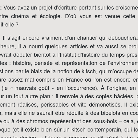
Vous avez un projet d’écriture portant sur les croiseme
:
entre cinéma et écologie. D’où vous est venue cette i
it-elle ?
Il s’agit encore vraiment d’un chantier qui débouchera,
:
l’heure, il a nourri quelques articles et va aussi se pr
vrait débuter bientôt à l’Institut d’histoire du temps pré
gies : histoire, pensée et représentation de l’environne
stions par le biais de la notion de kitsch, qui m’occupe 
ure assez mal compris en France où l’on est encore e
 (le « mauvais goût » en l’occurrence). À l’origine, e
sur un tout autre plan : il renvoie à des copies bâclées,
ement réalisés, périssables et vite démonétisés. Il ex
h, mais elle ne saurait être réduite à des bibelots en coq
 ou à des chromos représentant des sous-bois – cela, c’
poque (et il existe bien sûr un kitsch contemporain, qui 
e vers le design, « l’épure » comme on dit, c’est-à-dire