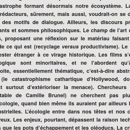
tastrophe formant désormais notre écosystème. L
rédacteurs, sûrement, mais aussi, voudrait-on se 
é des motifs de dialogue. Ailleurs, les discours pro
ants et sommes philosophiques. Le champ de l’art
, proposant une réflexion sur le matériau faisan
e ce qui est (recyclage
versus
productivisme). Le
ester étranger à ce virage historique. Les films s
ogique sont minoritaires, et ne l’abordent qu’
oite, essentiellement thématique, c’est-à-dire abst
 (le catastrophisme cathartique d’Hollywood, do
t surtout d’extérioriser la menace). Chercheurs 
otable de Camille Brunel) ne cherchent pas pl
écologie, quand bien même ils auraient par ailleurs 
ustrielles. L’écologie entre dans nos têtes et nos
eux. Les enjeux, pourtant, dépassent la raison tech
 que les pots d’échappement et les oléoducs. La c