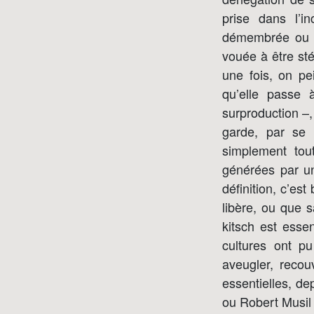
prise dans l’i
démembrée ou tr
vouée à être sté
une fois, on pe
qu’elle passe 
surproduction –,
garde, par se 
simplement tou
générées par un
définition, c’est
libère, ou que 
kitsch est esse
cultures ont pu
aveugler, recou
essentielles, de
ou Robert Musil