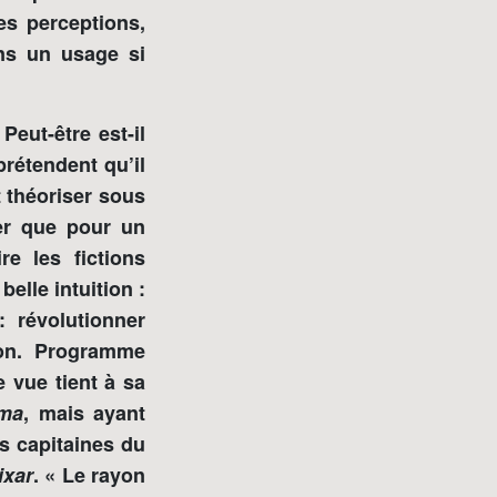
es perceptions,
ns un usage si
eut-être est-il
prétendent qu’il
 théoriser sous
ser que pour un
e les fictions
elle intuition :
: révolutionner
tion. Programme
e vue tient à sa
éma
, mais ayant
es capitaines du
ixar
. « Le rayon