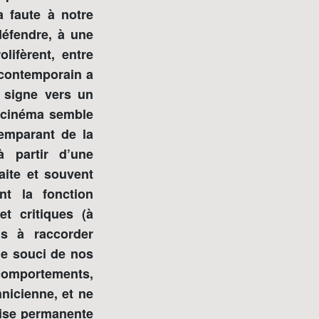
a faute à notre
défendre, à une
lifèrent, entre
 contemporain a
t signe vers un
 cinéma semble
’emparant de la
à partir d’une
raite et souvent
nt la fonction
et critiques (à
us à raccorder
le souci de nos
 comportements,
nicienne, et ne
rise permanente