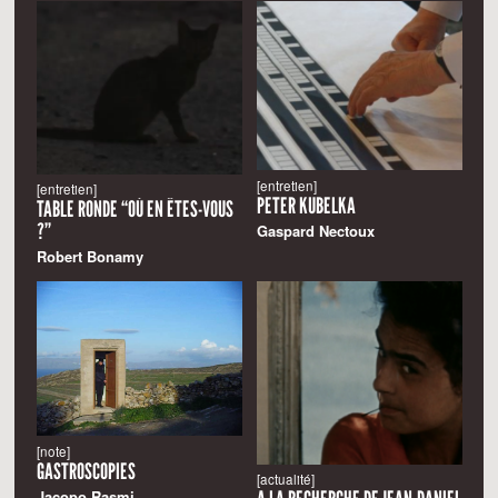
[entretien]
[entretien]
PETER KUBELKA
TABLE RONDE “OÙ EN ÊTES-VOUS
?”
Gaspard Nectoux
Robert Bonamy
[note]
GASTROSCOPIES
[actualité]
Jacopo Rasmi