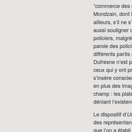
“commerce des re
Mondzain, dont l
ailleurs, s’il ne
aussi souligner 
policiers, malgr
parole des polici
différents partis
Dufresne n’est p
ceux qui y ont pr
s’insère conscie
en plus des imag
champ : les plate
déniant l’existen
Le dispositif d’
Un
des représentant
que l’on a établi