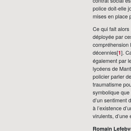
contrat social es
police doit-elle 
mises en place p
Ce qui fait alors 
déployée par ce
compréhension l
décennies[
]
. C
1
également par le
lycéens de Mant
policier parler 
traumatisme pour
symbolique que r
d’un sentiment d
à l’existence d’u
virulents, d’une 
Romain Lefebvr