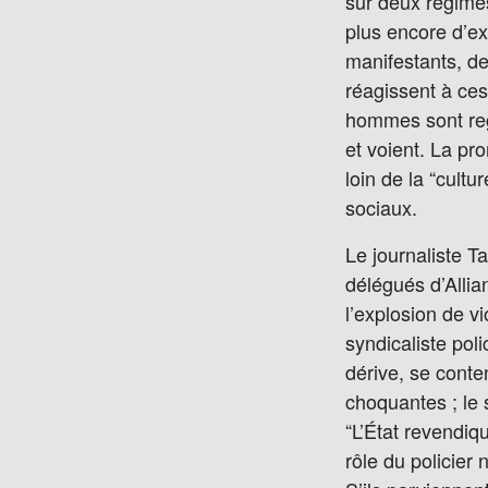
sur deux régimes
plus encore d’ex
manifestants, de
réagissent à ces
hommes sont regr
et voient. La pr
loin de la “cult
sociaux.
Le journaliste T
délégués d’Allia
l’explosion de v
syndicaliste po
dérive, se conte
choquantes ; le 
“L’État revendiq
rôle du policier 