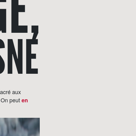
GE,
SNE
sacré aux
”. On peut
en