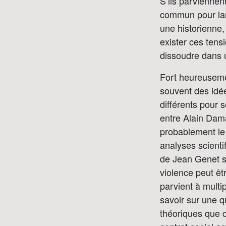
S’ils parviennent
commun pour lan
une historienne, 
exister ces tens
dissoudre dans u
Fort heureusemen
souvent des idé
différents pour 
entre Alain Dama
probablement le
analyses scienti
de Jean Genet sur
violence peut êt
parvient à multi
savoir sur une q
théoriques que c