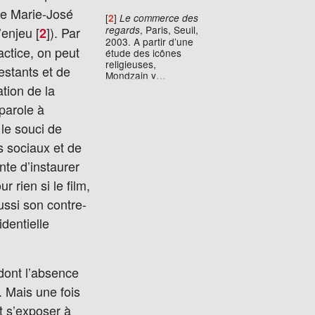
victimes, l’Etat refuse
 de Marie-José
[
]
2
Le commerce des
de citer ouvertement
, Paris, Seuil,
enjeu [
]
). Par
regards
2
les dérives de sa
2003. A partir d’une
police.
factice, on peut
étude des icônes
religieuses,
estants et de
Mondzain y
développe une
ation de la
réflexion sur l’image
 parole à
et le regard, liant le
plan du visible à un
 le souci de
invisible appelant la
parole et impliquant
s sociaux et de
un exercice du
ente d’instaurer
regard qui, en tant
qu’il s’agit d’un
 rien si le film,
exercice de
croyance et de
ussi son contre-
jugement, fonde une
identielle
communauté
politique. On peut y
lire “Entre la
violence, la force
des institutions et les
dont l’absence
formes normatives,
. Mais une fois
la vie politique peut
frayer ses voies par
it s’exposer à
l’usage du discours