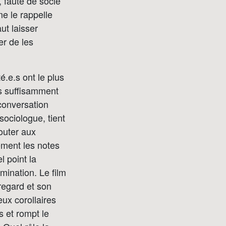
, faute de socle
e le rappelle
ut laisser
er de les
.e.s ont le plus
s suffisamment
 conversation
sociologue, tient
outer aux
uement les notes
l point la
mination. Le film
regard et son
eux corollaires
s et rompt le