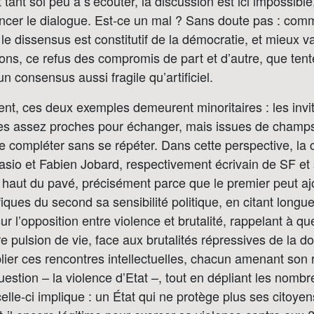
 tant soi peu à s’écouter, la discussion est ici impossible
cer le dialogue. Est-ce un mal ? Sans doute pas : comm
le dissensus est constitutif de la démocratie, et mieux va
ions, ce refus des compromis de part et d’autre, que tent
n consensus aussi fragile qu’artificiel.
t, ces deux exemples demeurent minoritaires : les invité
es assez proches pour échanger, mais issues de champ
se compléter sans se répéter. Dans cette perspective, la
sio et Fabien Jobard, respectivement écrivain de SF et 
 haut du pavé, précisément parce que le premier peut aj
fiques du second sa sensibilité politique, en citant long
 l’opposition entre violence et brutalité, rappelant à que
re pulsion de vie, face aux brutalités répressives de la do
plier ces rencontres intellectuelles, chacun amenant son 
uestion – la violence d’Etat –, tout en dépliant les nombr
elle-ci implique : un État qui ne protège plus ses citoyen