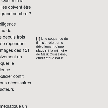
 Quel rôle la
lles doivent être
us grand nombre ?
elligence
eau de
 depuis trois
[
] Une séquence du
1
film s’arrête sur le
s se répondent
dévoilement d’une
s images des 151
plaque à la mémoire
de Malik Oussekine,
sivement un
étudiant tué par les
voltigeurs en 1986,
oquer le
lors du mouvement
olence
contre les lois
Devaquet. Sur la
licier confit
plaque qui se
contente des mots
tions nécessaires
« battus à mort »,
dicteurs
une main soucieuse
de vérité historique à
ajouter « par la
police ». Même
quand il fait mine de
” médiatique un
faire un pas vers les