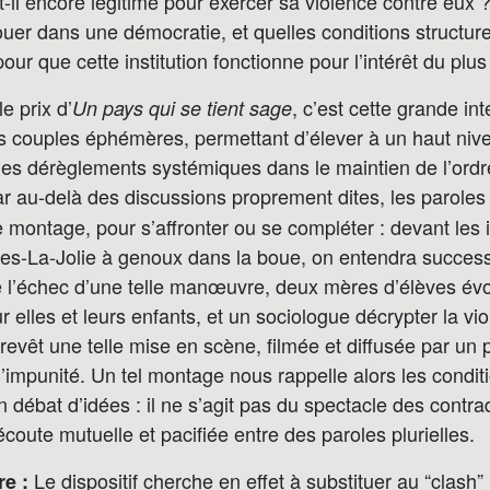
t-il encore légitime pour exercer sa violence contre eux ?
jouer dans une démocratie, et quelles conditions structure
our que cette institution fonctionne pour l’intérêt du pl
le prix d’
, c’est cette grande int
Un pays qui se tient sage
s couples éphémères, permettant d’élever à un haut niv
es dérèglements systémiques dans le maintien de l’ordre
ar au-delà des discussions proprement dites, les parole
 montage, pour s’affronter ou se compléter : devant le
es-La-Jolie à genoux dans la boue, on entendra succes
de l’échec d’une telle manœuvre, deux mères d’élèves év
 elles et leurs enfants, et un sociologue décrypter la vi
evêt une telle mise en scène, filmée et diffusée par un po
’impunité. Un tel montage nous rappelle alors les condi
n débat d’idées : il ne s’agit pas du spectacle des contra
écoute mutuelle et pacifiée entre des paroles plurielles.
Le dispositif cherche en effet à substituer au “clash
e :