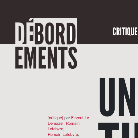
CRITIQUE
UN
[critique]
par
Florent Le
Demazel
,
Romain
Lefebvre
,
Romain Lefebvre
,