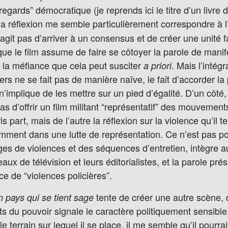
gards” démocratique (je reprends ici le titre d’un livre
a réflexion me semble particulièrement correspondre à l’
 s’agit pas d’arriver à un consensus et de créer une unité 
que le film assume de faire se côtoyer la parole de manif
é la méfiance que cela peut susciter
. Mais l’intégr
a priori
ers ne se fait pas de manière naïve, le fait d’accorder la
 n’implique de les mettre sur un pied d’égalité. D’un côté,
as d’offrir un film militant “représentatif” des mouvement
is part, mais de l’autre la réflexion sur la violence qu’il t
mment dans une lutte de représentation. Ce n’est pas pour
es de violences et des séquences d’entretien, intègre a
aux de télévision et leurs éditorialistes, et la parole prés
ce de “violences policières”.
tente de créer une autre scène, 
 pays qui se tient sage
s du pouvoir signale le caractère politiquement sensible
 le terrain sur lequel il se place, il me semble qu’il pourra