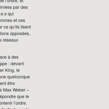
e l’ordre, et
ilmées par des
.e.s qui
femmes et ces
ce qu’ils lisent
itions opposées,
es réseaux
face à des
oppe : devant
er King, le
 une quelconque
ent être
 de Max Weber –
répondre que le
ntenir l’ordre.