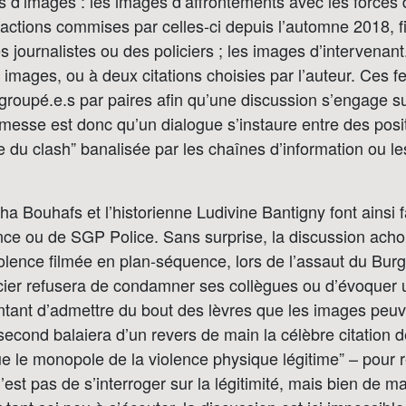
 d’images : les images d’affrontements avec les forces d
actions commises par celles-ci depuis l’automne 2018, f
s journalistes ou des policiers ; les images d’intervenant
 images, ou à deux citations choisies par l’auteur. Ces 
oupé.e.s par paires afin qu’une discussion s’engage sur 
omesse est donc qu’un dialogue s’instaure entre des pos
ure du clash” banalisée par les chaînes d’information ou l
aha Bouhafs et l’historienne Ludivine Bantigny font ainsi 
nce ou de SGP Police. Sans surprise, la discussion ach
iolence filmée en plan-séquence, lors de l’assaut du Burg
licier refusera de condamner ses collègues ou d’évoquer
ntant d’admettre du bout des lèvres que les images peuv
second balaiera d’un revers de main la célèbre citation
ue le monopole de la violence physique légitime” – pour 
n’est pas de s’interroger sur la légitimité, mais bien de mai