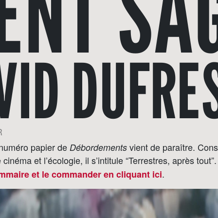
ENT SA
VID DUFRE
R
 numéro papier de
vient de paraître. Con
Débordements
e cinéma et l’écologie, il s’intitule “Terrestres, après tout
.
ommaire et le commander en cliquant ici