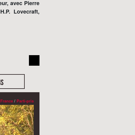
eur, avec Pierre
.P. Lovecraft,
us
/
France
/
Parti-pris