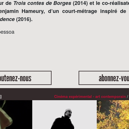
eur de
Trois contes de Borges
(2014) et le co-réalisat
enjamin Hameury, d’un court-métrage inspiré de H
idence
(2016).
pessoa
outenez-nous
abonnez-vo
]
Cinéma expérimental - art contemporain