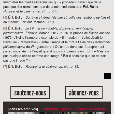
interpréter les médias imaginaires qui « procèdent davantage de la
poétique des attractions que de la série industrielle. » Érik Bullot,
Roussel et le cinéma
,
op. cit.
, p. 61.
[
5
] Érik Bullot,
Sortir du cinéma. Histoire virtuelle des relations de l’art et
du cinéma
, Éditions Mamco, 2013.
[
6
] Érik Bullot,
Le Film et son double. Boniment, ventriloquie,
performativité
, Éditions Mamco, 2017, p. 76. À propos de
Poetic Justice
(1972) d’Hollis Frampton, exemple de « film script », Bullot décrit le
travail de « remédiation » entre l’image et le mot à l’aide des
Recherches
philosophiques
de Wittgenstein : « Qu’est-ce donc qui, à proprement
parler, nous vient à l’esprit quand nous comprenons un mot ? – N’est-ce
pas quelque chose comme une image ? Est-il possible que ce ne soit
pas une image ? »
[
7
] Érik Bullot,
Roussel et le cinéma
, op. cit., p. 15.
soutenez-nous
abonnez-vous
[dans les archives]
Littérature - poésie
/
Mémoire
/
Méthode