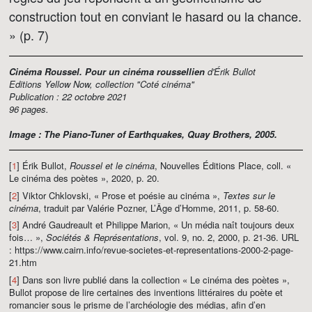
construction tout en conviant le hasard ou la chance.
» (p. 7)
Cinéma Roussel. Pour un cinéma roussellien
d'Érik Bullot
Editions Yellow Now, collection "Coté cinéma"
Publication : 22 octobre 2021
96 pages.
Image :
The Piano-Tuner of Earthquakes
, Quay Brothers, 2005.
[
1
] Érik Bullot,
Roussel et le cinéma
, Nouvelles Éditions Place, coll. «
Le cinéma des poètes », 2020, p. 20.
[
2
] Viktor Chklovski, « Prose et poésie au cinéma »,
Textes sur le
cinéma
, traduit par Valérie Pozner, L’Âge d’Homme, 2011, p. 58‑60.
[
3
] André Gaudreault et Philippe Marion, « Un média naît toujours deux
fois… »,
Sociétés & Représentations
, vol. 9, no. 2, 2000, p. 21-36. URL
: https://www.cairn.info/revue-societes-et-representations-2000-2-page-
21.htm
[
4
] Dans son livre publié dans la collection « Le cinéma des poètes »,
Bullot propose de lire certaines des inventions littéraires du poète et
romancier sous le prisme de l’archéologie des médias, afin d’en