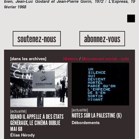
bien
, Jean-Luc Godard et Jean-Pierre Gorin, 1972 /
L'Express
, 19
février 1968
soutenez-nous
abonnez-vous
[dans les archives]
Histoire
/
Mouvement social - lutte
[actualité]
[actualité]
NOTES SUR LA PALESTINE (6)
QUAND IL APPELLE À DES ÉTATS
GÉNÉRAUX, LE CINÉMA OUBLIE
Débordements
MAI 68
Élias Hérody