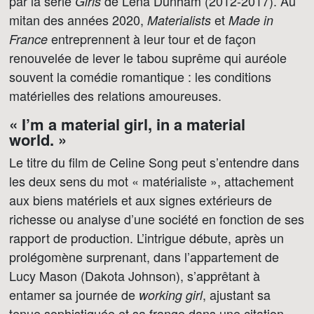
par la série
de Lena Dunham (2012-2017). Au
Girls
mitan des années 2020,
et
Materialists
Made in
entreprennent à leur tour et de façon
France
renouvelée de lever le tabou suprême qui auréole
souvent la comédie romantique : les conditions
matérielles des relations amoureuses.
« I’m a material girl, in a material
world. »
Le titre du film de Celine Song peut s’entendre dans
les deux sens du mot « matérialiste », attachement
aux biens matériels et aux signes extérieurs de
richesse ou analyse d’une société en fonction de ses
rapport de production. L’intrigue débute, après un
prolégomène surprenant, dans l’appartement de
Lucy Mason (Dakota Johnson), s’apprêtant à
entamer sa journée de
, ajustant sa
working girl
tenue sophistiquée et sa frange dans une citation