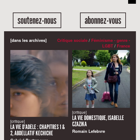
soutenez-nous
abonnez-vous
[dans les archives]
Critique sociale
/
Féminisme - genre -
LGBT
/
France
[critique]
LA VIE DOMESTIQUE, ISABELLE
[critique]
CZAZJKA
LA VIE D’ADÈLE : CHAPITRES 1 &
Romain Lefebvre
2, ABDELLATIF KECHICHE