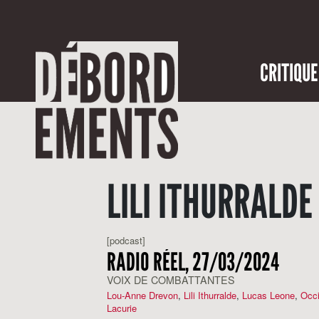
CRITIQUE
LILI ITHURRALDE
[podcast]
RADIO RÉEL, 27/03/2024
VOIX DE COMBATTANTES
Lou-Anne Drevon
,
Lili Ithurralde
,
Lucas Leone
,
Occi
Lacurie