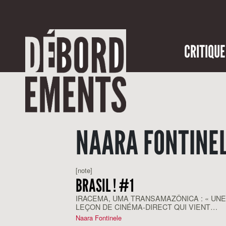
CRITIQUE
NAARA FONTINE
[note]
BRASIL ! #1
IRACEMA, UMA TRANSAMAZÔNICA : « UNE
LEÇON DE CINÉMA-DIRECT QUI VIENT
D’AMAZONIE »
Naara Fontinele