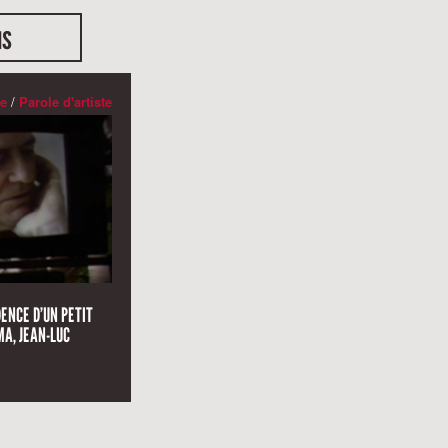
us
e
/
Parole d'artiste
ENCE D’UN PETIT
A, JEAN-LUC