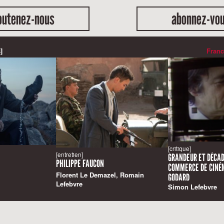
outenez-nous
abonnez-vo
]
Franc
[critique]
[entretien]
GRANDEUR ET DÉCAD
PHILIPPE FAUCON
COMMERCE DE CINÉM
Florent Le Demazel, Romain
GODARD
Lefebvre
Simon Lefebvre