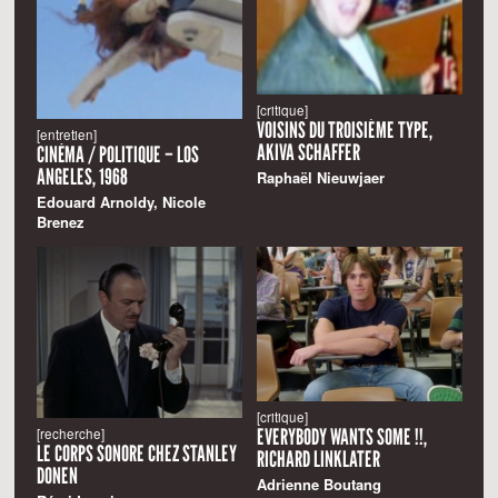
[critique]
VOISINS DU TROISIÈME TYPE,
[entretien]
AKIVA SCHAFFER
CINÉMA / POLITIQUE – LOS
ANGELES, 1968
Raphaël Nieuwjaer
Edouard Arnoldy, Nicole
Brenez
[critique]
EVERYBODY WANTS SOME !!,
[recherche]
LE CORPS SONORE CHEZ STANLEY
RICHARD LINKLATER
DONEN
Adrienne Boutang