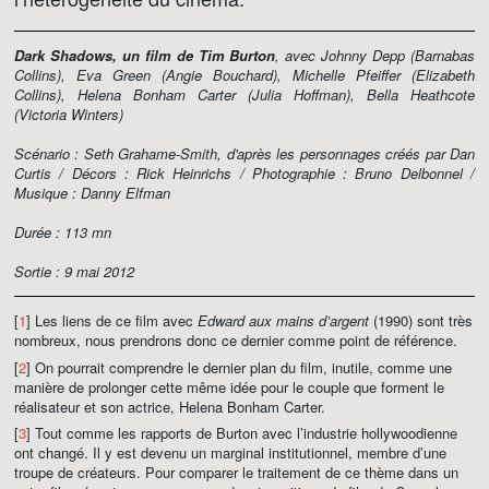
Dark Shadows, un film de Tim Burton
, avec Johnny Depp (Barnabas
Collins), Eva Green (Angie Bouchard), Michelle Pfeiffer (Elizabeth
Collins), Helena Bonham Carter (Julia Hoffman), Bella Heathcote
(Victoria Winters)
Scénario : Seth Grahame-Smith, d'après les personnages créés par Dan
Curtis / Décors : Rick Heinrichs / Photographie : Bruno Delbonnel /
Musique : Danny Elfman
Durée : 113 mn
Sortie : 9 mai 2012
[
1
] Les liens de ce film avec
Edward aux mains d’argent
(1990) sont très
nombreux, nous prendrons donc ce dernier comme point de référence.
[
2
] On pourrait comprendre le dernier plan du film, inutile, comme une
manière de prolonger cette même idée pour le couple que forment le
réalisateur et son actrice, Helena Bonham Carter.
[
3
] Tout comme les rapports de Burton avec l’industrie hollywoodienne
ont changé. Il y est devenu un marginal institutionnel, membre d’une
troupe de créateurs. Pour comparer le traitement de ce thème dans un