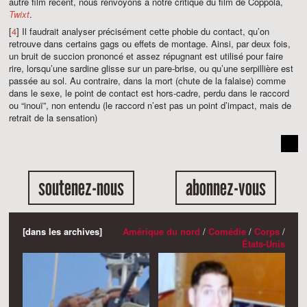
autre film récent, nous renvoyons à notre critique du film de Coppola,
Twixt
.
[
4
] Il faudrait analyser précisément cette phobie du contact, qu’on
retrouve dans certains gags ou effets de montage. Ainsi, par deux fois,
un bruit de succion prononcé et assez répugnant est utilisé pour faire
rire, lorsqu’une sardine glisse sur un pare-brise, ou qu’une serpillière est
passée au sol. Au contraire, dans la mort (chute de la falaise) comme
dans le sexe, le point de contact est hors-cadre, perdu dans le raccord
ou “inouï”, non entendu (le raccord n’est pas un point d’impact, mais de
retrait de la sensation)
soutenez-nous
abonnez-vous
[dans les archives]
Amérique du nord
/
Comédie
/
Corps
/
États-Unis