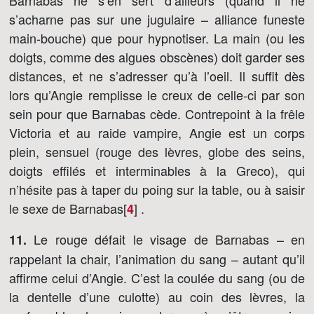
Barnabas ne s’en sert d’ailleurs (quand il ne
s’acharne pas sur une jugulaire – alliance funeste
main-bouche) que pour hypnotiser. La main (ou les
doigts, comme des algues obscènes) doit garder ses
distances, et ne s’adresser qu’à l’oeil. Il suffit dès
lors qu’Angie remplisse le creux de celle-ci par son
sein pour que Barnabas cède. Contrepoint à la frêle
Victoria et au raide vampire, Angie est un corps
plein, sensuel (rouge des lèvres, globe des seins,
doigts effilés et interminables à la Greco), qui
n’hésite pas à taper du poing sur la table, ou à saisir
le sexe de Barnabas[
]
.
4
Le rouge défait le visage de Barnabas – en
11.
rappelant la chair, l’animation du sang – autant qu’il
affirme celui d’Angie. C’est la coulée du sang (ou de
la dentelle d’une culotte) au coin des lèvres, la