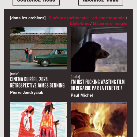
[dans les archives]
Cinéma expérimental - art contemporain
/
États-Unis
/
Matières d'images
[note]
[note]
CINÉMA DU RÉEL, 2024.
I’M JUST FUCKING WASTING FILM
RÉTROSPECTIVE JAMES BENNING
OU REGARDE PAR LA FENÊTRE !
Pierre Jendrysiak
Paul Michel